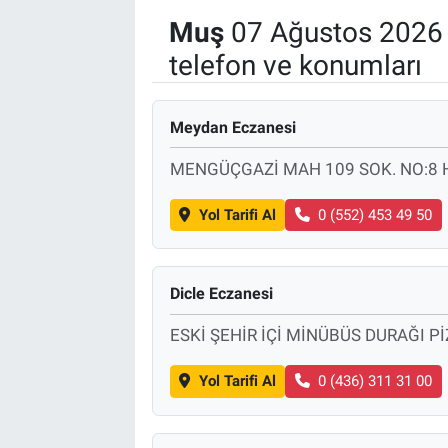
Muş
07 Ağustos 2026 
SAĞLIK
telefon ve konumları
EKONOMİ
Meydan Eczanesi
EĞİTİM
MENGÜÇGAZİ MAH 109 SOK. NO:8 
ÖZEL HABER
Yol Tarifi Al
0 (552) 453 49 50
Keşfet
ASTROLOJİ
Dicle Eczanesi
ESKİ ŞEHİR İÇİ MİNÜBÜS DURAĞI P
MANŞET
Yol Tarifi Al
0 (436) 311 31 00
RESMİ İLANLAR
İLAN