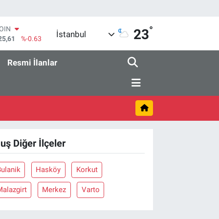
°
COIN
23
İstanbul
25,61
%-0.63
AR
143
%0.16
Resmi İlanlar
O
317
%-0.02
RLİN
463
%0.07
M ALTIN
.40
%0.45
T100
99
%70
uş Diğer İlçeler
ulanik
Hasköy
Korkut
alazgirt
Merkez
Varto