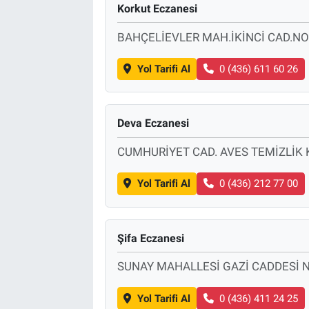
Korkut Eczanesi
Bize ulaşın
BAHÇELİEVLER MAH.İKİNCİ CAD.NO
İletişim/Künye
Yol Tarifi Al
0 (436) 611 60 26
Yaşam
Deva Eczanesi
Gözden Kaçmasın
CUMHURİYET CAD. AVES TEMİZLİK 
İletişim (Künye)
Yol Tarifi Al
0 (436) 212 77 00
Şifa Eczanesi
SUNAY MAHALLESİ GAZİ CADDESİ N
Yol Tarifi Al
0 (436) 411 24 25