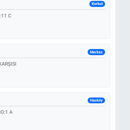
Korkut
:11 C
Merkez
KARŞISI
Hasköy
O:1 A