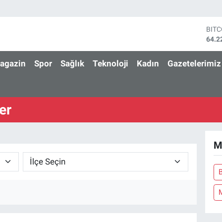
BIT
64.2
DOL
47,7
agazin
Spor
Sağlık
Teknoloji
Kadın
Gazetelerimiz
EUR
55,0
STE
64,2
er
GRA
6510
BİS
13.7
M
B
M