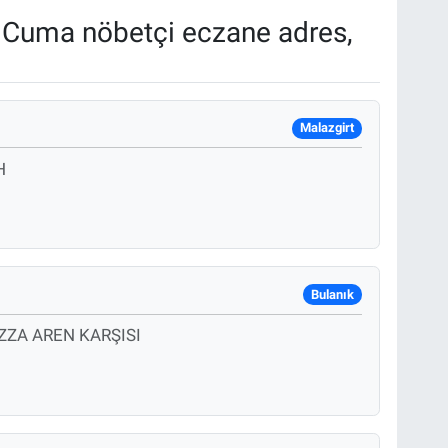
Cuma nöbetçi eczane adres,
Malazgirt
H
Bulanık
İZZA AREN KARŞISI