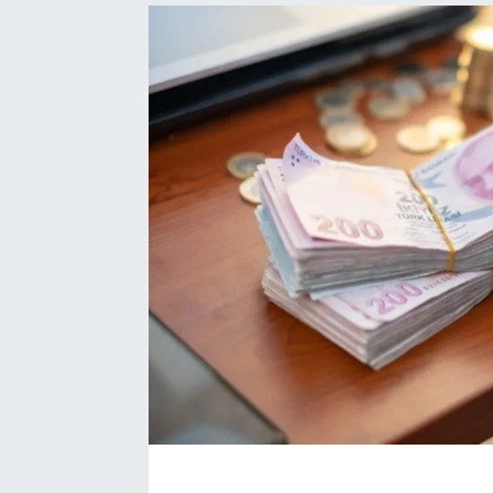
Bize ulaşın
İletişim/Künye
Yaşam
Gözden Kaçmasın
İletişim (Künye)