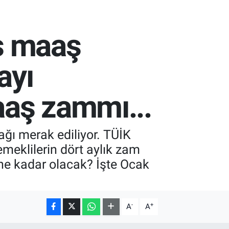
s maaş
ayı
aaş zammı...
ğı merak ediliyor. TÜİK
meklilerin dört aylık zam
ne kadar olacak? İşte Ocak
-
+
A
A