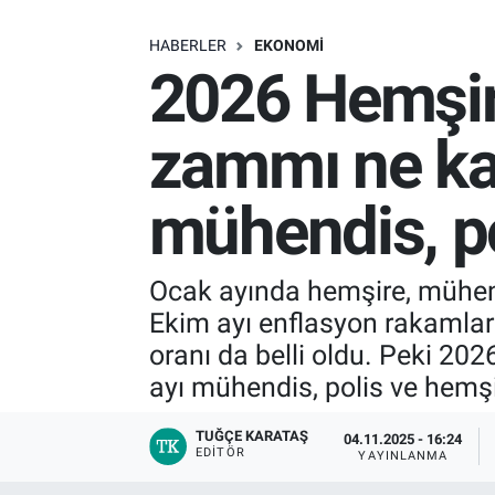
SAĞLIK
HABERLER
EKONOMI
2026 Hemşir
EKONOMİ
zammı ne ka
EĞİTİM
mühendis, p
ÖZEL HABER
Keşfet
Ocak ayında hemşire, mühend
Ekim ayı enflasyon rakamlar
ASTROLOJİ
oranı da belli oldu. Peki 2
MANŞET
ayı mühendis, polis ve hemş
RESMİ İLANLAR
TUĞÇE KARATAŞ
04.11.2025 - 16:24
EDITÖR
YAYINLANMA
İLAN