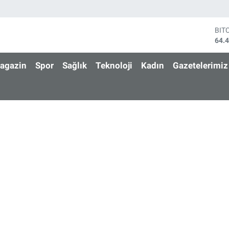
BIT
64.
DO
47,
agazin
Spor
Sağlık
Teknoloji
Kadın
Gazetelerimiz
EU
55,
STE
64,
GRA
651
BİS
13.