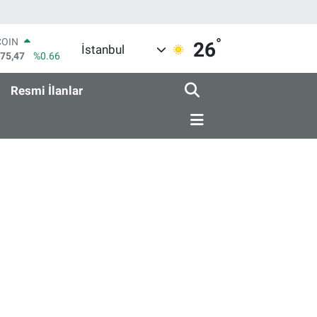
°
COIN
26
İstanbul
475,47
%0.66
LAR
5971
%0.05
Resmi İlanlar
RO
1336
%0.18
RLİN
2534
%0.22
M ALTIN
8.23
%0.39
T100
703
%0