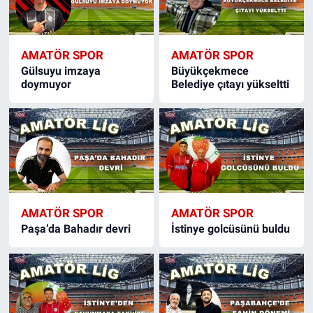
AMATÖR SPOR
AMATÖR SPOR
Gülsuyu imzaya
Büyükçekmece
doymuyor
Belediye çıtayı yükseltti
AMATÖR SPOR
AMATÖR SPOR
Paşa’da Bahadır devri
İstinye golcüsünü buldu