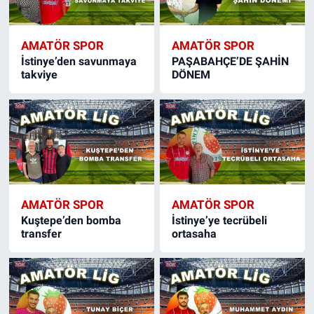
AMATÖR SPOR
AMATÖR SPOR
İstinye’den savunmaya
PAŞABAHÇE’DE ŞAHİN
takviye
DÖNEM
AMATÖR SPOR
AMATÖR SPOR
Kuştepe’den bomba
İstinye’ye tecrübeli
transfer
ortasaha