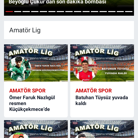
Beyoğlu Çukur’dan son dakika bombası
SAĞLIK
1
2
3
4
5
6
7
8
9
10
11
12
13
14
15
EKONOMİ
Amatör Lig
EĞİTİM
ÖZEL HABER
Keşfet
ASTROLOJİ
AMATÖR SPOR
AMATÖR SPOR
Ömer Faruk Nazlıgül
Batuhan Tüysüz yuvada
resmen
kaldı
MANŞET
Küçükçekmece’de
RESMİ İLANLAR
İLAN