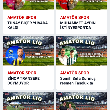
AMATÖR SPOR
AMATÖR SPOR
TUNAY BİÇER YUVADA
MUHAMMET AYDIN
KALDI
İSTİNYESPOR’DA
AMATÖR SPOR
AMATÖR SPOR
SİNOP TRANSERE
Semih Sefa Durmuş
DOYMUYOR
resmen Taşoluk’ta