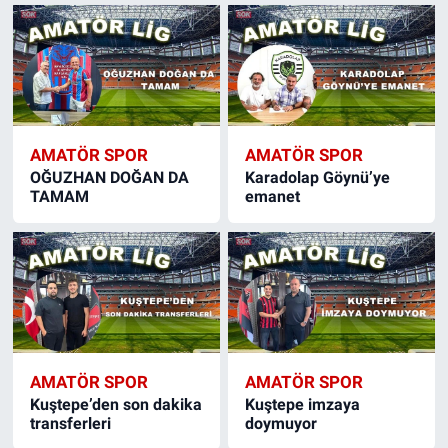
AMATÖR SPOR
AMATÖR SPOR
OĞUZHAN DOĞAN DA
Karadolap Göynü’ye
TAMAM
emanet
AMATÖR SPOR
AMATÖR SPOR
Kuştepe’den son dakika
Kuştepe imzaya
transferleri
doymuyor