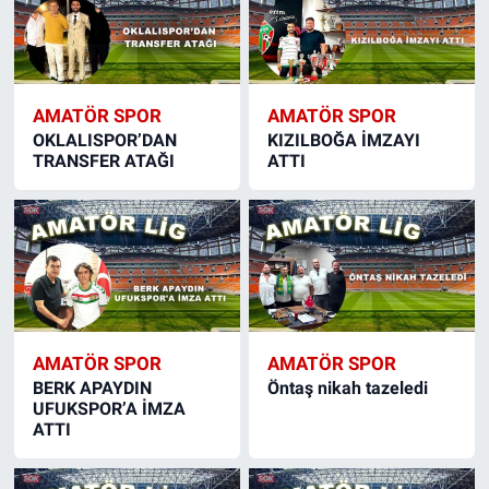
AMATÖR SPOR
AMATÖR SPOR
OKLALISPOR’DAN
KIZILBOĞA İMZAYI
TRANSFER ATAĞI
ATTI
AMATÖR SPOR
AMATÖR SPOR
BERK APAYDIN
Öntaş nikah tazeledi
UFUKSPOR’A İMZA
ATTI