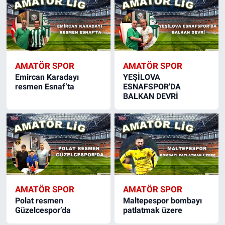
AMATÖR SPOR
AMATÖR SPOR
Emircan Karadayı
YEŞİLOVA
resmen Esnaf’ta
ESNAFSPOR'DA
BALKAN DEVRİ
AMATÖR SPOR
AMATÖR SPOR
Polat resmen
Maltepespor bombayı
Güzelcespor’da
patlatmak üzere