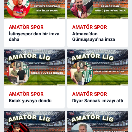
Bize ulaşın
AMATÖR SPOR
AMATÖR SPOR
İletişim/Künye
İstinyespor’dan bir imza
Atmaca’dan
daha
Gümüşsuyu’na imza
Yaşam
Gözden Kaçmasın
İletişim (Künye)
AMATÖR SPOR
AMATÖR SPOR
Kıdak yuvaya döndü
Diyar Sancak imzayı attı