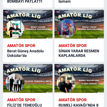
BOMBAYI PATLATTI
tamam
AMATÖR SPOR
AMATÖR SPOR
Berat Güneş Anadolu
SİNAN YARAR RESMEN
Üsküdar’da
KAPLANLARDA
AMATÖR SPOR
AMATÖR SPOR
FİLİZ’DE TENEOĞLU
RUMELİ KAVAĞI’NDA 8