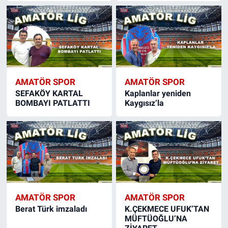
AMATÖR SPOR
AMATÖR SPOR
SEFAKÖY KARTAL
Kaplanlar yeniden
BOMBAYI PATLATTI
Kaygısız’la
AMATÖR SPOR
AMATÖR SPOR
Berat Türk imzaladı
K.ÇEKMECE UFUK’TAN
MÜFTÜOĞLU’NA