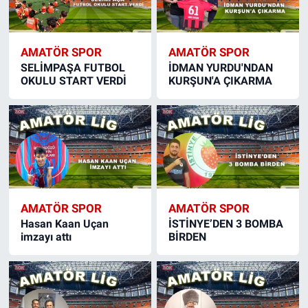
AMATÖR SPOR
AMATÖR SPOR
SELİMPAŞA FUTBOL
İDMAN YURDU'NDAN
OKULU START VERDİ
KURŞUN'A ÇIKARMA
AMATÖR SPOR
AMATÖR SPOR
Hasan Kaan Uçan
İSTİNYE’DEN 3 BOMBA
imzayı attı
BİRDEN