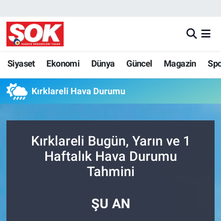
GÜNDEM
Nöbetçi Eczaneler
DÜNYA
Hava Durumu
Siyaset
Ekonomi
Dünya
Güncel
Magazin
Sp
SPOR
İstanbul Namaz Vakitleri
Kırklareli Hava Durumu
MAGAZİN
Trafik Durumu
Kırklareli Bugün, Yarın ve 1
KÜLTÜR SANAT
Süper Lig Puan Durumu ve Fikstür
Haftalık Hava Durumu
POLİTİKA
Tüm Manşetler
Tahmini
YAŞAM
Son Dakika Haberleri
ŞU AN
TEKNOLOJİ
Haber Arşivi