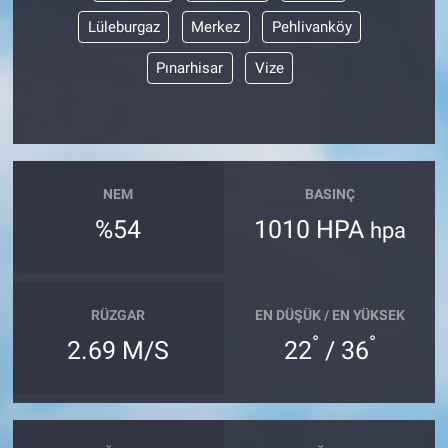
Lüleburgaz
Merkez
Pehlivanköy
Bize ulaşın
Pınarhisar
Vize
İletişim/Künye
Yaşam
NEM
BASINÇ
Gözden Kaçmasın
%54
1010 HPA
hpa
İletişim (Künye)
RÜZGAR
EN DÜŞÜK / EN YÜKSEK
°
°
2.69 M/S
22
/ 36