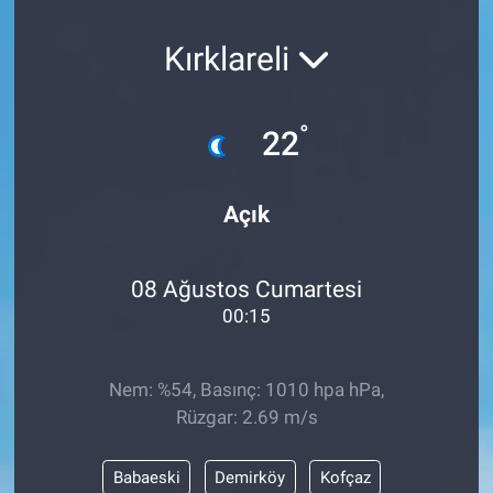
SAĞLIK
Kırklareli
EKONOMİ
°
22
EĞİTİM
ÖZEL HABER
Açık
Keşfet
08 Ağustos Cumartesi
00:15
ASTROLOJİ
MANŞET
Nem: %54, Basınç: 1010 hpa hPa,
Rüzgar: 2.69 m/s
RESMİ İLANLAR
Babaeski
Demirköy
Kofçaz
İLAN