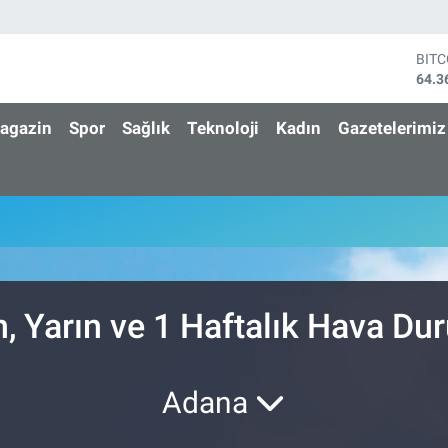
BIT
64.3
DOL
47,7
agazin
Spor
Sağlık
Teknoloji
Kadın
Gazetelerimiz
EUR
55,0
STE
64,1
GRA
6574
BİS
13.8
 Yarın ve 1 Haftalık Hava D
Adana