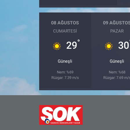
Bize ulaşın
08 AĞUSTOS
09 AĞUSTO
İletişim/Künye
CUMARTESI
PAZAR
°
29
30
Yaşam
Gözden Kaçmasın
Güneşli
Güneşli
İletişim (Künye)
Nem: %69
Nem: %68
Rüzgar: 7.39 m/s
Rüzgar: 7.69 m/