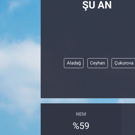
ŞU AN
SAĞLIK
EKONOMİ
EĞİTİM
ÖZEL HABER
Aladağ
Ceyhan
Çukurova
Keşfet
ASTROLOJİ
MANŞET
NEM
RESMİ İLANLAR
%59
İLAN