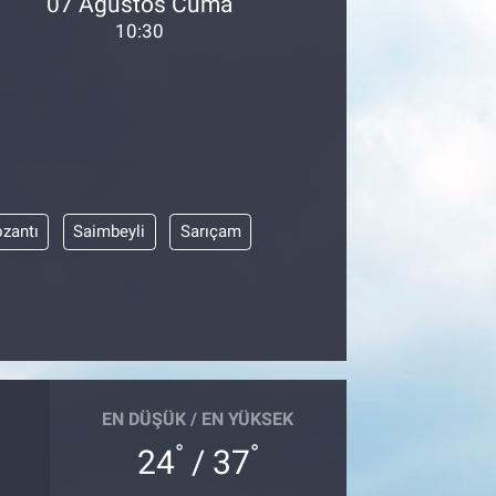
07 Ağustos Cuma
10:30
zantı
Saimbeyli
Sarıçam
EN DÜŞÜK / EN YÜKSEK
°
°
24
/ 37