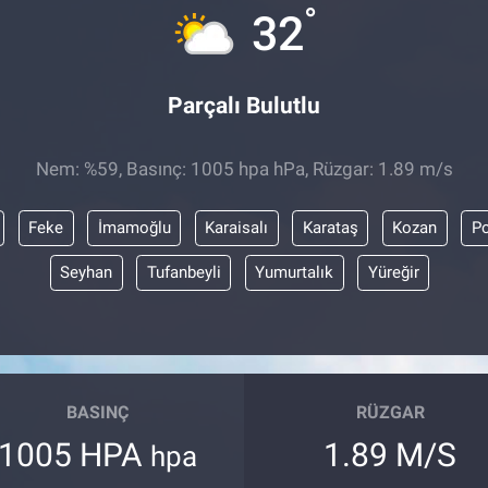
°
32
Parçalı Bulutlu
Nem: %59, Basınç: 1005 hpa hPa, Rüzgar: 1.89 m/s
Feke
İmamoğlu
Karaisalı
Karataş
Kozan
Po
Seyhan
Tufanbeyli
Yumurtalık
Yüreğir
BASINÇ
RÜZGAR
1005 HPA
1.89 M/S
hpa