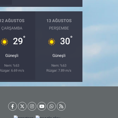
12 AĞUSTOS
13 AĞUSTOS
ÇARŞAMBA
PERŞEMBE
°
°
29
30
Güneşli
Güneşli
Nem: %63
Nem: %63
Rüzgar: 6.69 m/s
Rüzgar: 7.89 m/s