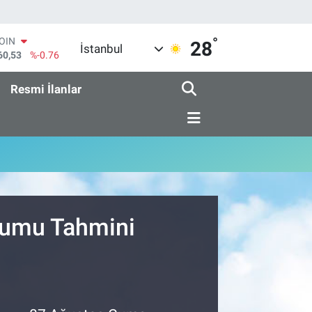
°
COIN
28
İstanbul
60,53
%-0.76
AR
069
%0.17
Resmi İlanlar
O
265
%0.01
RLİN
897
%0.02
M ALTIN
.81
%1.44
T100
87
%64
urumu Tahmini