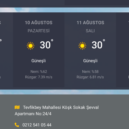
S
10 AĞUSTOS
11 AĞUSTOS
PAZARTESI
SALI
°
°
°
30
30
Güneşli
Güneşli
Nem: %62
Nem: %58
s
Rüzgar: 7.39 m/s
Rüzgar: 6.81 m/s
Tevfikbey Mahallesi Köşk Sokak Şevval
Apartmanı No:24/4
0212 541 05 44