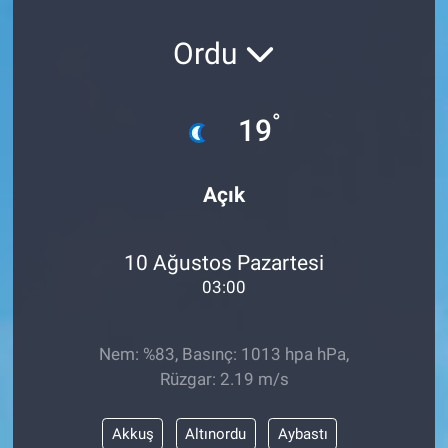
SAĞLIK
Ordu
EKONOMİ
°
19
EĞİTİM
ÖZEL HABER
Açık
Keşfet
10 Ağustos Pazartesi
03:00
ASTROLOJİ
MANŞET
Nem: %83, Basınç: 1013 hpa hPa,
Rüzgar: 2.19 m/s
RESMİ İLANLAR
Akkuş
Altınordu
Aybastı
İLAN