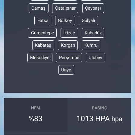
Çamaş
Çatalpınar
Çaybaşı
Bize ulaşın
Fatsa
Gölköy
Gülyalı
İletişim/Künye
Gürgentepe
İkizce
Kabadüz
Yaşam
Kabataş
Korgan
Kumru
Mesudiye
Perşembe
Ulubey
Gözden Kaçmasın
Ünye
İletişim (Künye)
NEM
BASINÇ
%83
1013 HPA
hpa