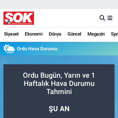
GÜNDEM
Nöbetçi Eczaneler
DÜNYA
Hava Durumu
Siyaset
Ekonomi
Dünya
Güncel
Magazin
Sp
SPOR
İstanbul Namaz Vakitleri
Ordu Hava Durumu
MAGAZİN
Trafik Durumu
Ordu Bugün, Yarın ve 1
KÜLTÜR SANAT
Süper Lig Puan Durumu ve Fikstür
Haftalık Hava Durumu
POLİTİKA
Tüm Manşetler
Tahmini
YAŞAM
Son Dakika Haberleri
ŞU AN
TEKNOLOJİ
Haber Arşivi