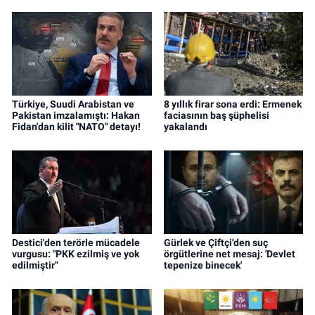
Türkiye, Suudi Arabistan ve
8 yıllık firar sona erdi: Ermenek
Pakistan imzalamıştı: Hakan
faciasının baş şüphelisi
Fidan'dan kilit "NATO" detayı!
yakalandı
Destici'den terörle mücadele
Gürlek ve Çiftçi'den suç
vurgusu: "PKK ezilmiş ve yok
örgütlerine net mesaj: 'Devlet
edilmiştir"
tepenize binecek'