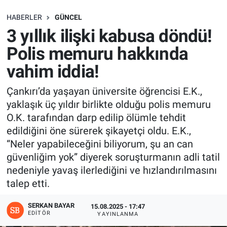
SAĞLIK
HABERLER
GÜNCEL
3 yıllık ilişki kabusa döndü!
EKONOMİ
Polis memuru hakkında
vahim iddia!
EĞİTİM
Çankırı’da yaşayan üniversite öğrencisi E.K.,
ÖZEL HABER
yaklaşık üç yıldır birlikte olduğu polis memuru
O.K. tarafından darp edilip ölümle tehdit
Keşfet
edildiğini öne sürerek şikayetçi oldu. E.K.,
“Neler yapabileceğini biliyorum, şu an can
ASTROLOJİ
güvenliğim yok” diyerek soruşturmanın adli tatil
nedeniyle yavaş ilerlediğini ve hızlandırılmasını
MANŞET
talep etti.
RESMİ İLANLAR
SERKAN BAYAR
15.08.2025 - 17:47
EDITÖR
YAYINLANMA
İLAN