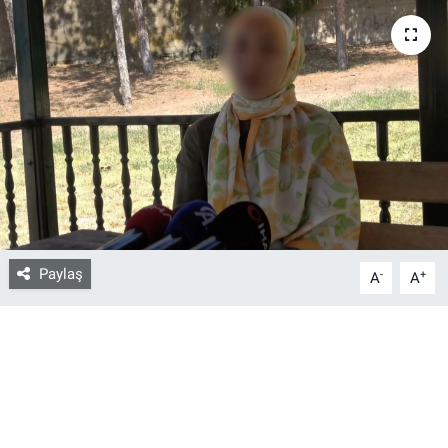
Bize ulaşın
İletişim/Künye
Yaşam
Gözden Kaçmasın
İletişim (Künye)
Paylaş
-
+
A
A