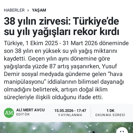
SAĞLIK
HABERLER
YAŞAM
38 yılın zirvesi: Türkiye’de
EKONOMİ
su yılı yağışları rekor kırdı
EĞİTİM
Türkiye, 1 Ekim 2025 - 31 Mart 2026 döneminde
son 38 yılın en yüksek su yılı yağış miktarını
ÖZEL HABER
kaydetti. Geçen yılın aynı dönemine göre
yağışlarda yüzde 87 artış yaşanırken, Yusuf
Keşfet
Demir sosyal medyada gündeme gelen “hava
manipülasyonu” iddialarının bilimsel dayanağı
ASTROLOJİ
olmadığını belirterek, artışın doğal iklim
süreçleriyle ilişkili olduğunu ifade etti.
MANŞET
ALI MERT AVCU
15.05.2026 - 17:47
1 DK
EDITÖR
YAYINLANMA
OKUNMA SÜRESI
RESMİ İLANLAR
İLAN