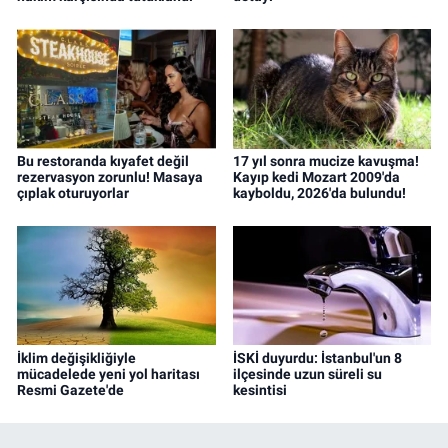
Bu restoranda kıyafet değil
17 yıl sonra mucize kavuşma!
rezervasyon zorunlu! Masaya
Kayıp kedi Mozart 2009'da
çıplak oturuyorlar
kayboldu, 2026'da bulundu!
İklim değişikliğiyle
İSKİ duyurdu: İstanbul'un 8
mücadelede yeni yol haritası
ilçesinde uzun süreli su
Resmi Gazete'de
kesintisi