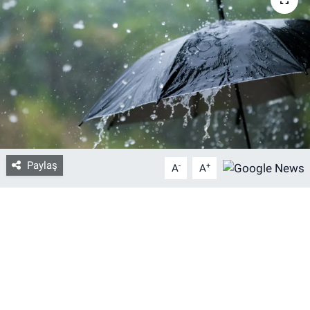
Bize ulaşın
İletişim/Künye
Yaşam
Gözden Kaçmasın
Paylaş
-
+
A
A
İletişim (Künye)