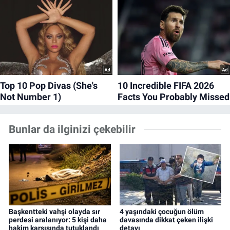
Bunlar da ilginizi çekebilir
Başkentteki vahşi olayda sır
4 yaşındaki çocuğun ölüm
perdesi aralanıyor: 5 kişi daha
davasında dikkat çeken ilişki
hakim karşısında tutuklandı
detayı