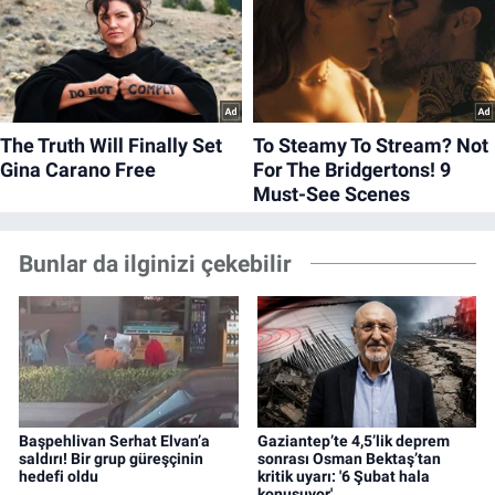
Bunlar da ilginizi çekebilir
Başpehlivan Serhat Elvan’a
Gaziantep’te 4,5’lik deprem
saldırı! Bir grup güreşçinin
sonrası Osman Bektaş’tan
hedefi oldu
kritik uyarı: '6 Şubat hala
konuşuyor'