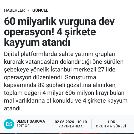
SAĞLIK
HABERLER
GÜNCEL
60 milyarlık vurguna dev
EKONOMİ
operasyon! 4 şirkete
kayyum atandı
EĞİTİM
Dijital platformlarda sahte yatırım grupları
ÖZEL HABER
kurarak vatandaşları dolandırdığı öne sürülen
şebekeye yönelik İstanbul merkezli 27 ilde
Keşfet
operasyon düzenlendi. Soruşturma
kapsamında 89 şüpheli gözaltına alınırken,
ASTROLOJİ
toplam değeri 4 milyar 606 milyon lirayı bulan
mal varlıklarına el konuldu ve 4 şirkete kayyum
MANŞET
atandı.
RESMİ İLANLAR
DEMET SAROVA
02.06.2026 - 10:10
1 DK
EDITÖR
YAYINLANMA
OKUNMA SÜRESI
İLAN