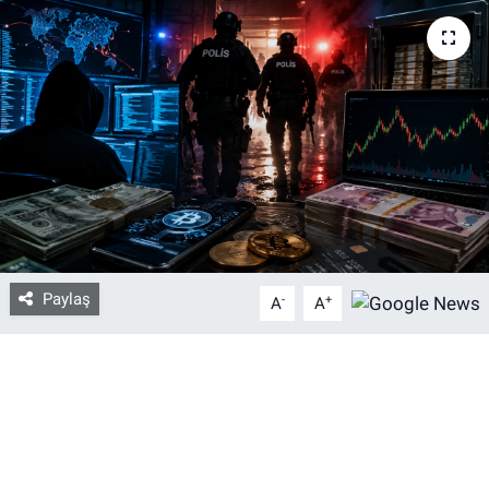
Bize ulaşın
İletişim/Künye
Yaşam
Gözden Kaçmasın
İletişim (Künye)
Paylaş
-
+
A
A