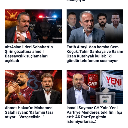
ultrAslan lideri Sebahattin
Fatih Altaylı’dan bomba Cem
Şirin gözaltına alındı!
Küçük, Tahir Sarıkaya ve Rasim
Başsavcılık suçlamaları
Ozan Kütahyalı kulisi: 'İki
açıkladı
gündür telefonum susmuyor'
Ahmet Hakan’ın Mohamed
İsmail Saymaz CHP’nin Yeni
Salah isyanı: 'Kafamın tası
Parti’ye Menderes teklifini ifşa
atıyor... Vazgeçilsin...'
etti: 'AK Parti’ye gitsin
istemiyorlarsa…'