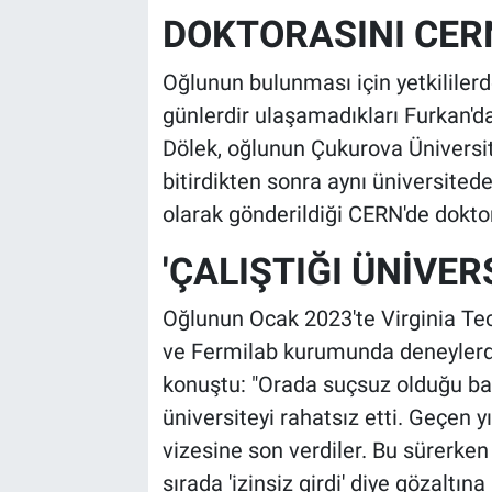
DOKTORASINI CER
Oğlunun bulunması için yetkililerd
günlerdir ulaşamadıkları Furkan'dan
Dölek, oğlunun Çukurova Üniversit
bitirdikten sonra aynı üniversitede
olarak gönderildiği CERN'de doktor
'ÇALIŞTIĞI ÜNİVER
Oğlunun Ocak 2023'te Virginia Tech
ve Fermilab kurumunda deneylerde
konuştu: "Orada suçsuz olduğu bazı
üniversiteyi rahatsız etti. Geçen 
vizesine son verdiler. Bu sürerken 
sırada 'izinsiz girdi' diye gözaltı