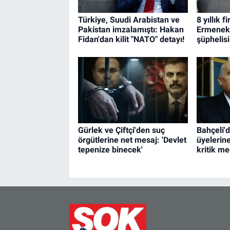
Türkiye, Suudi Arabistan ve
8 yıllık f
Pakistan imzalamıştı: Hakan
Ermenek 
Fidan'dan kilit "NATO" detayı!
şüphelis
Gürlek ve Çiftçi'den suç
Bahçeli'
örgütlerine net mesaj: 'Devlet
üyelerin
tepenize binecek'
kritik me