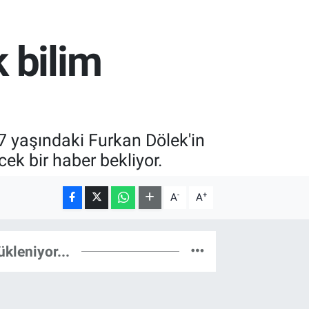
 bilim
7 yaşındaki Furkan Dölek'in
ek bir haber bekliyor.
-
+
A
A
ükleniyor...