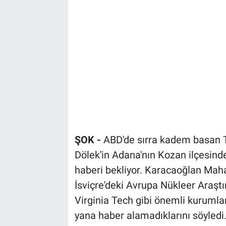
Bize ulaşın
İletişim/Künye
Yaşam
Gözden Kaçmasın
İletişim (Künye)
ŞOK -
ABD'de sırra kadem basan Tü
Dölek'in Adana'nın Kozan ilçesinde
haberi bekliyor. Karacaoğlan Maha
İsviçre'deki Avrupa Nükleer Araşt
Virginia Tech gibi önemli kurumla
yana haber alamadıklarını söyledi