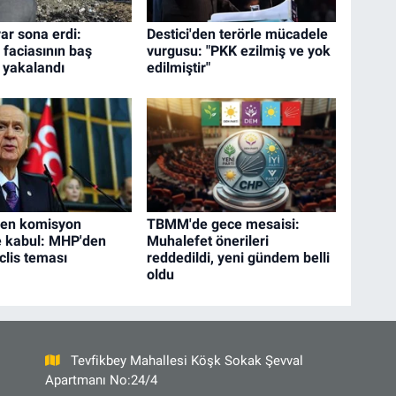
irar sona erdi:
Destici'den terörle mücadele
faciasının baş
vurgusu: "PKK ezilmiş ve yok
i yakalandı
edilmiştir"
den komisyon
TBMM'de gece mesaisi:
e kabul: MHP'den
Muhalefet önerileri
clis teması
reddedildi, yeni gündem belli
oldu
Tevfikbey Mahallesi Köşk Sokak Şevval
Apartmanı No:24/4