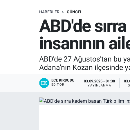
SAĞLIK
HABERLER
GÜNCEL
ABD'de sırra
EKONOMİ
insanının ai
EĞİTİM
ÖZEL HABER
ABD'de 27 Ağustos'tan bu ya
Adana'nın Kozan ilçesinde ya
Keşfet
ECE KIRDUDU
03.09.2025 - 01:38
03.
ASTROLOJİ
EDITÖR
YAYINLANMA
MANŞET
RESMİ İLANLAR
İLAN