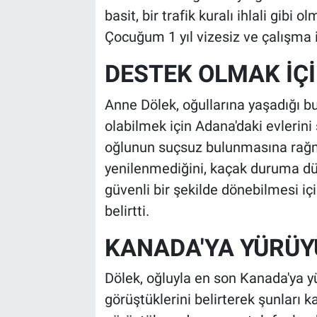
basit, bir trafik kuralı ihlali gib
Çocuğum 1 yıl vizesiz ve çalışma 
DESTEK OLMAK İÇİ
Anne Dölek, oğullarına yaşadığı b
olabilmek için Adana'daki evlerini
oğlunun suçsuz bulunmasına rağme
yenilenmediğini, kaçak duruma düş
güvenli bir şekilde dönebilmesi içi
belirtti.
KANADA'YA YÜRÜY
Dölek, oğluyla en son Kanada'ya y
görüştüklerini belirterek şunları