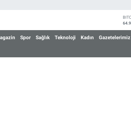
BIT
64.
DO
47,
agazin
Spor
Sağlık
Teknoloji
Kadın
Gazetelerimiz
EU
55,
STE
64,
GRA
666
BİS
13.