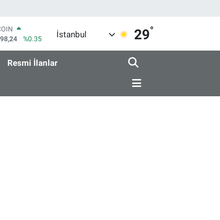
°
COIN
29
İstanbul
998,24
%0.35
LAR
7436
%0.18
Resmi İlanlar
RO
2510
%0.32
RLİN
4811
%0.38
M ALTIN
0.55
%0.03
T100
779
%-14