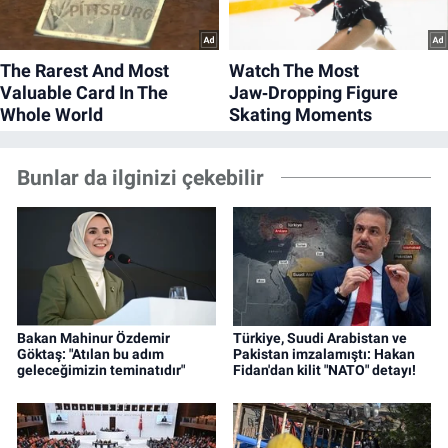
Bunlar da ilginizi çekebilir
Bakan Mahinur Özdemir
Türkiye, Suudi Arabistan ve
Göktaş: "Atılan bu adım
Pakistan imzalamıştı: Hakan
geleceğimizin teminatıdır"
Fidan'dan kilit "NATO" detayı!