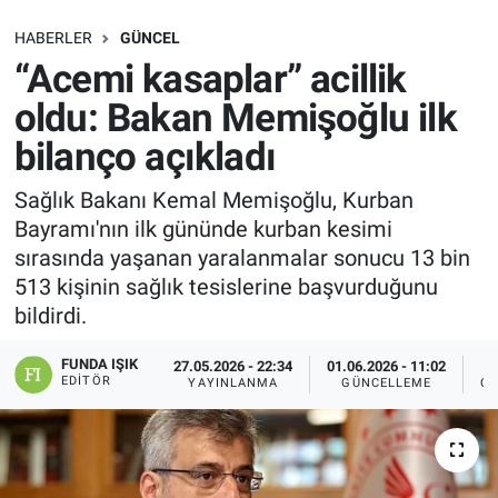
SAĞLIK
HABERLER
GÜNCEL
“Acemi kasaplar” acillik
EKONOMİ
oldu: Bakan Memişoğlu ilk
bilanço açıkladı
EĞİTİM
Sağlık Bakanı Kemal Memişoğlu, Kurban
ÖZEL HABER
Bayramı'nın ilk gününde kurban kesimi
sırasında yaşanan yaralanmalar sonucu 13 bin
Keşfet
513 kişinin sağlık tesislerine başvurduğunu
bildirdi.
ASTROLOJİ
FUNDA IŞIK
27.05.2026 - 22:34
01.06.2026 - 11:02
MANŞET
EDITÖR
YAYINLANMA
GÜNCELLEME
OK
RESMİ İLANLAR
İLAN