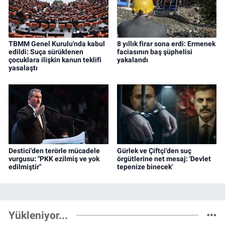
TBMM Genel Kurulu'nda kabul
8 yıllık firar sona erdi: Ermenek
edildi: Suça sürüklenen
faciasının baş şüphelisi
çocuklara ilişkin kanun teklifi
yakalandı
yasalaştı
Destici'den terörle mücadele
Gürlek ve Çiftçi'den suç
vurgusu: "PKK ezilmiş ve yok
örgütlerine net mesaj: 'Devlet
edilmiştir"
tepenize binecek'
Yükleniyor...