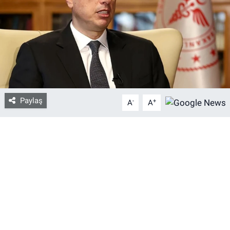
Bize ulaşın
İletişim/Künye
Yaşam
Paylaş
-
+
Gözden Kaçmasın
A
A
İletişim (Künye)