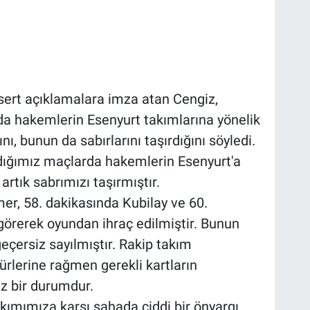
ert açıklamalara imza atan Cengiz,
rda hakemlerin Esenyurt takımlarına yönelik
nı, bunun da sabırlarını taşırdığını söyledi.
adığımız maçlarda hakemlerin Esenyurt'a
artık sabrımızı taşırmıştır.
r, 58. dakikasında Kubilay ve 60.
görerek oyundan ihraç edilmiştir. Bunun
geçersiz sayılmıştır. Rakip takım
fürlerine rağmen gerekli kartların
z bir durumdur.
ımımıza karşı sahada ciddi bir önyargı