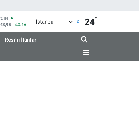
°
COIN
24
İstanbul
643,95
%0.16
LAR
6704
%0
Resmi İlanlar
RO
0406
%-0.08
RLİN
2143
%0
M ALTIN
0.87
%0.12
T100
799
%70