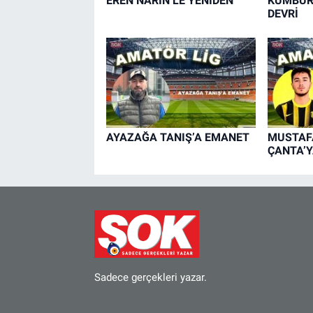
EREN NARİN’LE YENİDEN
KUMBUR
DEVRİ
AYAZAĞA TANIŞ’A EMANET
MUSTAFA
ÇANTA’Y
Sadece gerçekleri yazar.