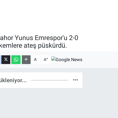
mrahor Yunus Emrespor'u 2-0
akemlere ateş püskürdü.
-
+
A
A
ükleniyor...