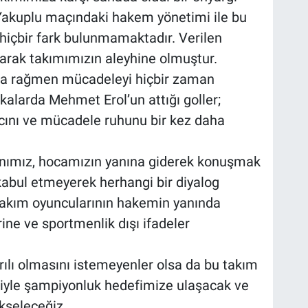
Yakuplu maçındaki hakem yönetimi ile bu
hiçbir fark bulunmamaktadır. Verilen
larak takımımızın aleyhine olmuştur.
na rağmen mücadeleyi hiçbir zaman
kalarda Mehmet Erol’un attığı goller;
ncını ve mücadele ruhunu bir kez daha
anımız, hocamızın yanına giderek konuşmak
abul etmeyerek herhangi bir diyalog
takım oyuncularının hakemin yanında
rine ve sportmenlik dışı ifadeler
rılı olmasını istemeyenler olsa da bu takım
zniyle şampiyonluk hedefimize ulaşacak ve
kseleceğiz.