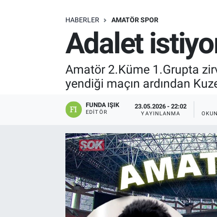
SAĞLIK
HABERLER
AMATÖR SPOR
Adalet istiy
EKONOMİ
EĞİTİM
Amatör 2.Küme 1.Grupta zirv
yendiği maçın ardından Kuze
ÖZEL HABER
FUNDA IŞIK
23.05.2026 - 22:02
EDITÖR
YAYINLANMA
OKUN
Keşfet
ASTROLOJİ
MANŞET
RESMİ İLANLAR
İLAN