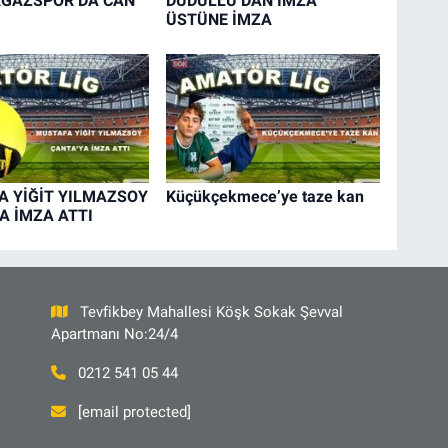
GAZSPOR’DA CAN
DUDULLU’DAN İMZA
ÜSTÜNE İMZA
 YİĞİT YILMAZSOY
Küçükçekmece’ye taze kan
A İMZA ATTI
Tevfikbey Mahallesi Köşk Sokak Şevval
Apartmanı No:24/4
0212 541 05 44
[email protected]