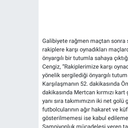
Galibiyete rağmen maçtan sonra s
rakiplere karşı oynadıkları maçla
önyargılı bir tutumla sahaya çıktığı
Cengiz, “Rakiplerimize karşı oyn
yönelik sergilediği önyargılı tutum 
Karşılaşmanın 52. dakikasında Öme
dakikasında Mertcan kırmızı kart 
yanı sıra takımımızın iki net golü 
futbolcularının ağır hakaret ve kü
gösterilmemesi ise kabul edileme
Şampiyonluk mücadelesi veren tak