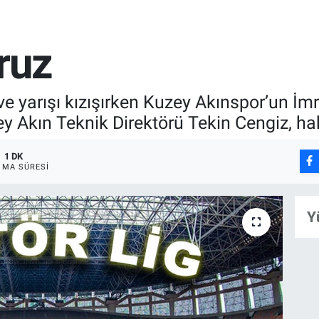
oruz
e yarışı kızışırken Kuzey Akınspor’un İ
y Akın Teknik Direktörü Tekin Cengiz, h
1 DK
MA SÜRESI
Y