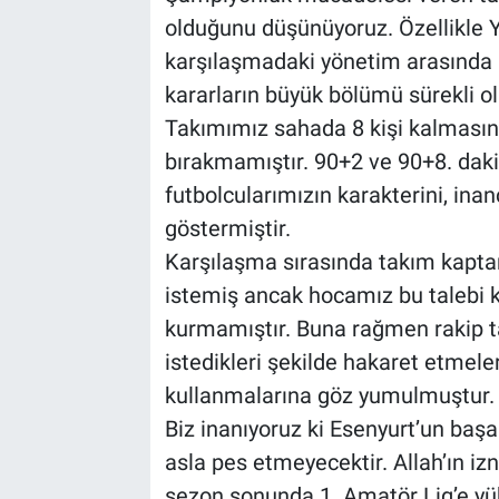
olduğunu düşünüyoruz. Özellikle 
karşılaşmadaki yönetim arasında 
kararların büyük bölümü sürekli o
Takımımız sahada 8 kişi kalması
bırakmamıştır. 90+2 ve 90+8. daki
futbolcularımızın karakterini, ina
göstermiştir.
Karşılaşma sırasında takım kapt
istemiş ancak hocamız bu talebi k
kurmamıştır. Buna rağmen rakip 
istedikleri şekilde hakaret etmele
kullanmalarına göz yumulmuştur.
Biz inanıyoruz ki Esenyurt’un başa
asla pes etmeyecektir. Allah’ın i
sezon sonunda 1. Amatör Lig’e yü