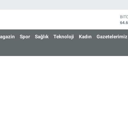
BIT
64.
DO
47,
agazin
Spor
Sağlık
Teknoloji
Kadın
Gazetelerimiz
EU
55,
STE
64,
GRA
650
BİS
13.