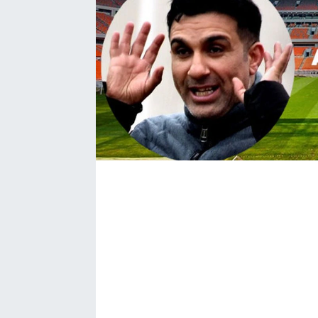
Bize ulaşın
İletişim/Künye
Yaşam
Gözden Kaçmasın
İletişim (Künye)