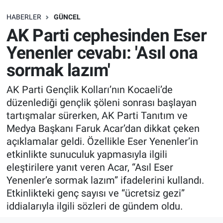
SAĞLIK
HABERLER
GÜNCEL
AK Parti cephesinden Eser
EKONOMİ
Yenenler cevabı: 'Asıl ona
sormak lazım'
EĞİTİM
AK Parti Gençlik Kolları’nın Kocaeli’de
ÖZEL HABER
düzenlediği gençlik şöleni sonrası başlayan
tartışmalar sürerken, AK Parti Tanıtım ve
Keşfet
Medya Başkanı Faruk Acar’dan dikkat çeken
açıklamalar geldi. Özellikle Eser Yenenler’in
ASTROLOJİ
etkinlikte sunuculuk yapmasıyla ilgili
eleştirilere yanıt veren Acar, “Asıl Eser
MANŞET
Yenenler’e sormak lazım” ifadelerini kullandı.
Etkinlikteki genç sayısı ve “ücretsiz gezi”
RESMİ İLANLAR
iddialarıyla ilgili sözleri de gündem oldu.
İLAN