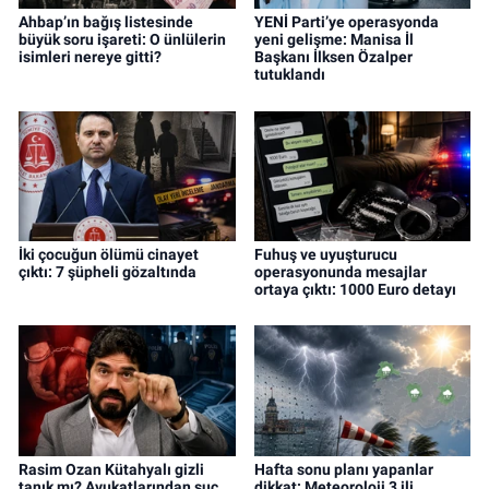
Ahbap’ın bağış listesinde
YENİ Parti’ye operasyonda
büyük soru işareti: O ünlülerin
yeni gelişme: Manisa İl
isimleri nereye gitti?
Başkanı İlksen Özalper
tutuklandı
İki çocuğun ölümü cinayet
Fuhuş ve uyuşturucu
çıktı: 7 şüpheli gözaltında
operasyonunda mesajlar
ortaya çıktı: 1000 Euro detayı
Rasim Ozan Kütahyalı gizli
Hafta sonu planı yapanlar
tanık mı? Avukatlarından suç
dikkat: Meteoroloji 3 ili