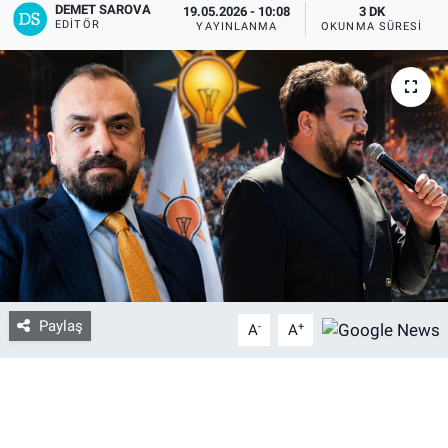
DEMET SAROVA
19.05.2026 - 10:08
3 DK
EDITÖR
YAYINLANMA
OKUNMA SÜRESI
Bize ulaşın
İletişim/Künye
Yaşam
Gözden Kaçmasın
İletişim (Künye)
Paylaş
-
+
A
A