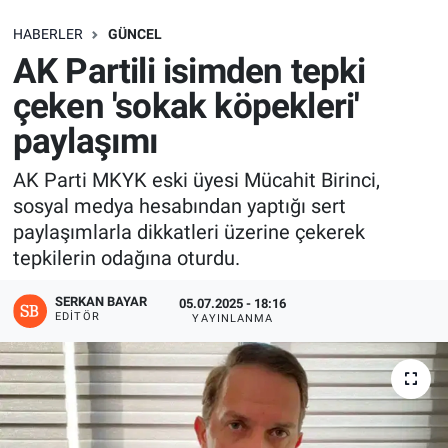
SAĞLIK
HABERLER
GÜNCEL
AK Partili isimden tepki
EKONOMİ
çeken 'sokak köpekleri'
paylaşımı
EĞİTİM
AK Parti MKYK eski üyesi Mücahit Birinci,
ÖZEL HABER
sosyal medya hesabından yaptığı sert
paylaşımlarla dikkatleri üzerine çekerek
Keşfet
tepkilerin odağına oturdu.
ASTROLOJİ
SERKAN BAYAR
05.07.2025 - 18:16
EDITÖR
YAYINLANMA
MANŞET
RESMİ İLANLAR
İLAN