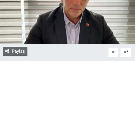
Bize ulaşın
İletişim/Künye
Yaşam
Paylaş
-
+
A
A
Gözden Kaçmasın
İletişim (Künye)