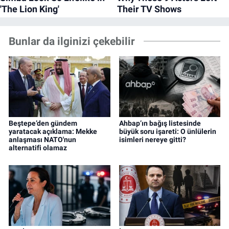
Bunlar da ilginizi çekebilir
Beştepe’den gündem
Ahbap’ın bağış listesinde
yaratacak açıklama: Mekke
büyük soru işareti: O ünlülerin
anlaşması NATO'nun
isimleri nereye gitti?
alternatifi olamaz