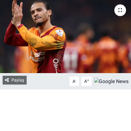
Bize ulaşın
İletişim/Künye
Yaşam
Gözden Kaçmasın
İletişim (Künye)
Paylaş
-
+
A
A