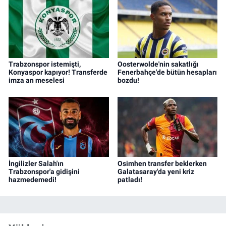
Trabzonspor istemişti,
Oosterwolde'nin sakatlığı
Konyaspor kapıyor! Transferde
Fenerbahçe'de bütün hesapları
imza an meselesi
bozdu!
İngilizler Salah'ın
Osimhen transfer beklerken
Trabzonspor'a gidişini
Galatasaray'da yeni kriz
hazmedemedi!
patladı!