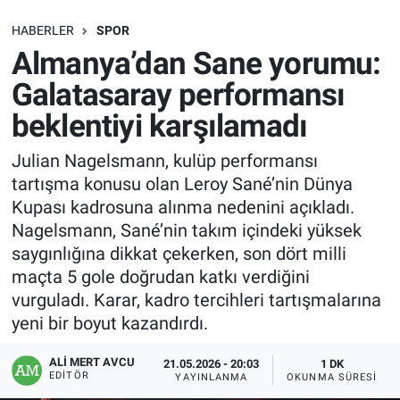
SAĞLIK
HABERLER
SPOR
Almanya’dan Sane yorumu:
EKONOMİ
Galatasaray performansı
beklentiyi karşılamadı
EĞİTİM
Julian Nagelsmann, kulüp performansı
ÖZEL HABER
tartışma konusu olan Leroy Sané’nin Dünya
Kupası kadrosuna alınma nedenini açıkladı.
Keşfet
Nagelsmann, Sané’nin takım içindeki yüksek
saygınlığına dikkat çekerken, son dört milli
ASTROLOJİ
maçta 5 gole doğrudan katkı verdiğini
vurguladı. Karar, kadro tercihleri tartışmalarına
MANŞET
yeni bir boyut kazandırdı.
RESMİ İLANLAR
ALI MERT AVCU
21.05.2026 - 20:03
1 DK
EDITÖR
YAYINLANMA
OKUNMA SÜRESI
İLAN