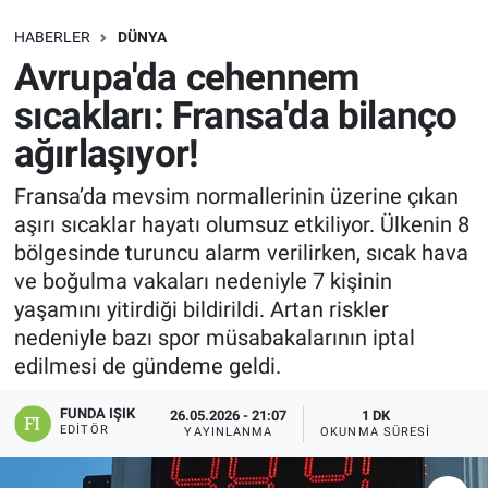
SAĞLIK
HABERLER
DÜNYA
Avrupa'da cehennem
EKONOMİ
sıcakları: Fransa'da bilanço
ağırlaşıyor!
EĞİTİM
Fransa’da mevsim normallerinin üzerine çıkan
ÖZEL HABER
aşırı sıcaklar hayatı olumsuz etkiliyor. Ülkenin 8
bölgesinde turuncu alarm verilirken, sıcak hava
Keşfet
ve boğulma vakaları nedeniyle 7 kişinin
yaşamını yitirdiği bildirildi. Artan riskler
ASTROLOJİ
nedeniyle bazı spor müsabakalarının iptal
edilmesi de gündeme geldi.
MANŞET
FUNDA IŞIK
26.05.2026 - 21:07
1 DK
RESMİ İLANLAR
EDITÖR
YAYINLANMA
OKUNMA SÜRESI
İLAN