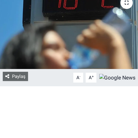
Bize ulaşın
İletişim/Künye
Yaşam
Gözden Kaçmasın
Paylaş
İletişim (Künye)
-
+
A
A