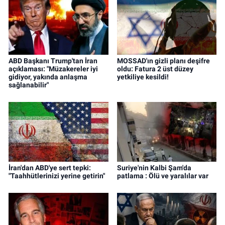
ABD Başkanı Trump'tan İran
MOSSAD'ın gizli planı deşifre
açıklaması: "Müzakereler iyi
oldu: Fatura 2 üst düzey
gidiyor, yakında anlaşma
yetkiliye kesildi!
sağlanabilir"
İran'dan ABD'ye sert tepki:
Suriye'nin Kalbi Şam'da
"Taahhütlerinizi yerine getirin"
patlama : Ölü ve yaralılar var