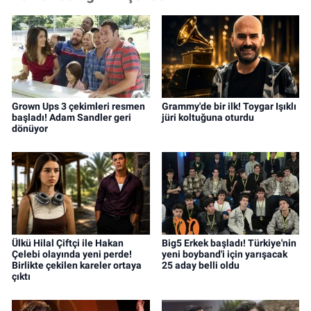
Grown Ups 3 çekimleri resmen
Grammy'de bir ilk! Toygar Işıklı
başladı! Adam Sandler geri
jüri koltuğuna oturdu
dönüyor
Ülkü Hilal Çiftçi ile Hakan
Big5 Erkek başladı! Türkiye'nin
Çelebi olayında yeni perde!
yeni boyband'i için yarışacak
Birlikte çekilen kareler ortaya
25 aday belli oldu
çıktı