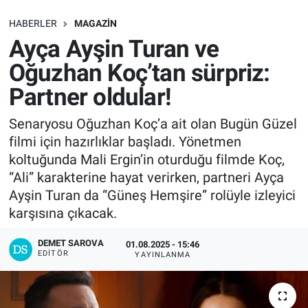
SAĞLIK
HABERLER
MAGAZIN
Ayça Ayşin Turan ve
EKONOMİ
Oğuzhan Koç’tan sürpriz:
Partner oldular!
EĞİTİM
Senaryosu Oğuzhan Koç’a ait olan Bugün Güzel
ÖZEL HABER
filmi için hazırlıklar başladı. Yönetmen
koltuğunda Mali Ergin’in oturduğu filmde Koç,
Keşfet
“Ali” karakterine hayat verirken, partneri Ayça
Ayşin Turan da “Güneş Hemşire” rolüyle izleyici
ASTROLOJİ
karşısına çıkacak.
MANŞET
DEMET SAROVA
01.08.2025 - 15:46
EDITÖR
YAYINLANMA
RESMİ İLANLAR
İLAN