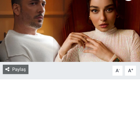
Bize ulaşın
İletişim/Künye
Yaşam
Gözden Kaçmasın
Paylaş
-
+
A
A
İletişim (Künye)