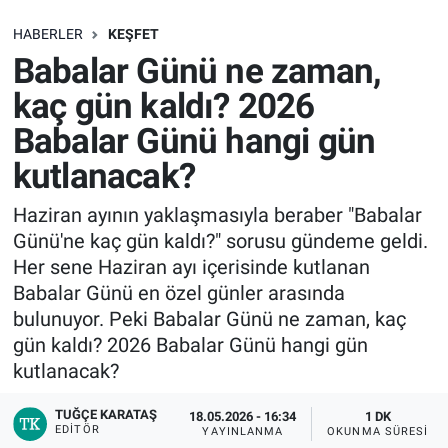
SAĞLIK
HABERLER
KEŞFET
Babalar Günü ne zaman,
EKONOMİ
kaç gün kaldı? 2026
Babalar Günü hangi gün
EĞİTİM
kutlanacak?
ÖZEL HABER
Haziran ayının yaklaşmasıyla beraber "Babalar
Günü'ne kaç gün kaldı?" sorusu gündeme geldi.
Keşfet
Her sene Haziran ayı içerisinde kutlanan
ASTROLOJİ
Babalar Günü en özel günler arasında
bulunuyor. Peki Babalar Günü ne zaman, kaç
MANŞET
gün kaldı? 2026 Babalar Günü hangi gün
kutlanacak?
RESMİ İLANLAR
TUĞÇE KARATAŞ
18.05.2026 - 16:34
1 DK
EDITÖR
YAYINLANMA
OKUNMA SÜRESI
İLAN