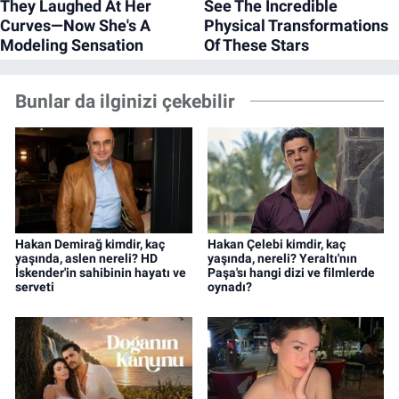
Bunlar da ilginizi çekebilir
Hakan Demirağ kimdir, kaç
Hakan Çelebi kimdir, kaç
yaşında, aslen nereli? HD
yaşında, nereli? Yeraltı'nın
İskender'in sahibinin hayatı ve
Paşa'sı hangi dizi ve filmlerde
serveti
oynadı?