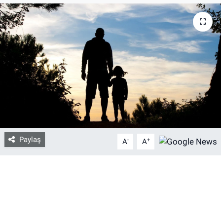
Bize ulaşın
İletişim/Künye
Yaşam
Gözden Kaçmasın
İletişim (Künye)
Paylaş
-
+
A
A