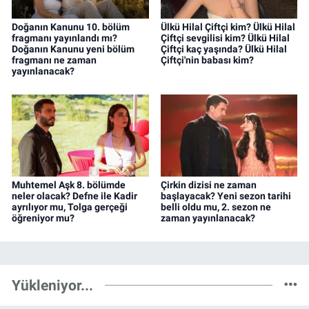
Doğanın Kanunu 10. bölüm
Ülkü Hilal Çiftçi kim? Ülkü Hilal
fragmanı yayınlandı mı?
Çiftçi sevgilisi kim? Ülkü Hilal
Doğanın Kanunu yeni bölüm
Çiftçi kaç yaşında? Ülkü Hilal
fragmanı ne zaman
Çiftçi'nin babası kim?
yayınlanacak?
Muhtemel Aşk 8. bölümde
Çirkin dizisi ne zaman
neler olacak? Defne ile Kadir
başlayacak? Yeni sezon tarihi
ayrılıyor mu, Tolga gerçeği
belli oldu mu, 2. sezon ne
öğreniyor mu?
zaman yayınlanacak?
Yükleniyor...