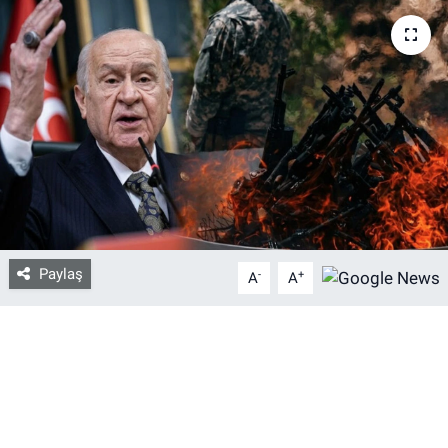
Bize ulaşın
İletişim/Künye
Yaşam
Gözden Kaçmasın
İletişim (Künye)
Paylaş
-
+
A
A