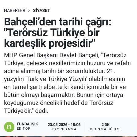
SAĞLIK
HABERLER
SIYASET
Bahçeli’den tarihi çağrı:
EKONOMİ
"Terörsüz Türkiye bir
kardeşlik projesidir"
EĞİTİM
MHP Genel Başkanı Devlet Bahçeli, "Terörsüz
ÖZEL HABER
Türkiye, gelecek nesillerimizin huzuru ve refahı
adına alınmış tarihi bir sorumluluktur. 21.
Keşfet
yüzyılın 'Türk ve Türkiye Yüzyılı' olabilmesinin
en temel şartı elbette ki kendi içimizde bir ve
ASTROLOJİ
bütün olmayı başarmaktır. Bunun için ortaya
koyduğumuz öncelikli hedef de Terörsüz
MANŞET
Türkiye'dir." dedi.
RESMİ İLANLAR
FUNDA IŞIK
23.05.2026 - 18:06
2 DK
EDITÖR
YAYINLANMA
OKUNMA SÜRESI
İLAN