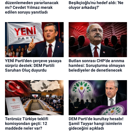
düzenlemeden yararlanacak
Beşikçioğlu'nu hedef aldı: 'Ne
mı? Cevdet Yılmaz merak
oluyor arkadaş?'
edilen soruyu yanıtladı
YENİ Parti'den çerçeve yasaya
Butlan sonrası CHP’de arınma
sürpriz destek: DEM Partili
hamlesi: Soruşturma olmayan
Saruhan Oluç duyurdu
belediyeler de denetlenecek
Terörsüz Türkiye teklifi
DEM Parti'de kurultay hesabı!
komisyondan geçti: 12
Şamil Tayyar hangi isimlerin
maddede neler var?
gideceğini açıkladı