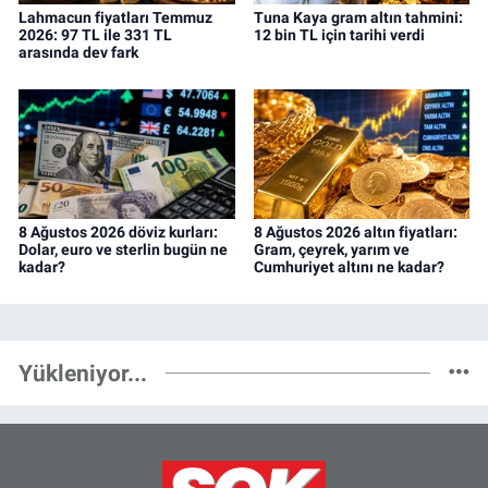
Lahmacun fiyatları Temmuz
Tuna Kaya gram altın tahmini:
2026: 97 TL ile 331 TL
12 bin TL için tarihi verdi
arasında dev fark
8 Ağustos 2026 döviz kurları:
8 Ağustos 2026 altın fiyatları:
Dolar, euro ve sterlin bugün ne
Gram, çeyrek, yarım ve
kadar?
Cumhuriyet altını ne kadar?
Yükleniyor...