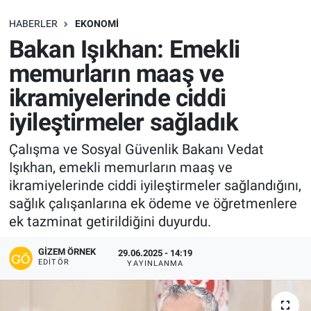
SAĞLIK
HABERLER
EKONOMI
Bakan Işıkhan: Emekli
EKONOMİ
memurların maaş ve
ikramiyelerinde ciddi
EĞİTİM
iyileştirmeler sağladık
ÖZEL HABER
Çalışma ve Sosyal Güvenlik Bakanı Vedat
Işıkhan, emekli memurların maaş ve
Keşfet
ikramiyelerinde ciddi iyileştirmeler sağlandığını,
ASTROLOJİ
sağlık çalışanlarına ek ödeme ve öğretmenlere
ek tazminat getirildiğini duyurdu.
MANŞET
GIZEM ÖRNEK
29.06.2025 - 14:19
EDITÖR
YAYINLANMA
RESMİ İLANLAR
İLAN