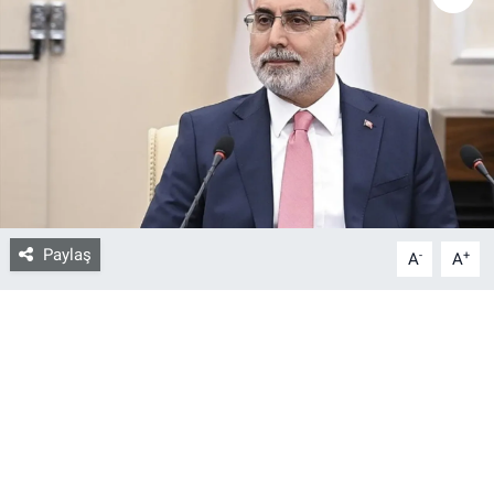
Bize ulaşın
İletişim/Künye
Yaşam
Gözden Kaçmasın
Paylaş
-
+
A
A
İletişim (Künye)