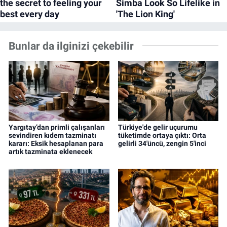
Bunlar da ilginizi çekebilir
Yargıtay’dan primli çalışanları
Türkiye'de gelir uçurumu
sevindiren kıdem tazminatı
tüketimde ortaya çıktı: Orta
kararı: Eksik hesaplanan para
gelirli 34'üncü, zengin 5'inci
artık tazminata eklenecek