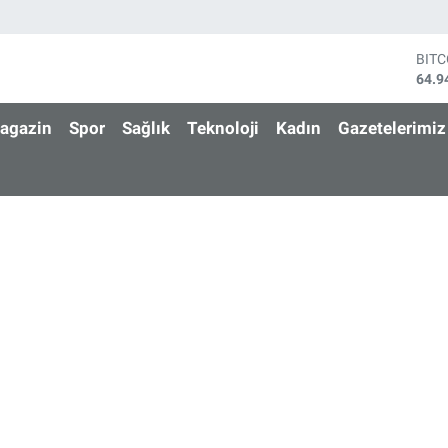
BIT
64.9
DOL
47,7
agazin
Spor
Sağlık
Teknoloji
Kadın
Gazetelerimiz
EUR
55,2
STE
64,4
GRA
6660
BİS
13.7