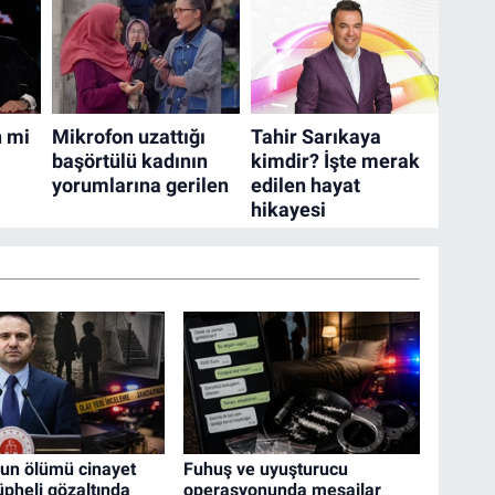
ğun ölümü cinayet
Fuhuş ve uyuşturucu
şüpheli gözaltında
operasyonunda mesajlar