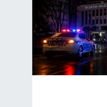
Bize ulaşın
İletişim/Künye
Yaşam
Gözden Kaçmasın
İletişim (Künye)