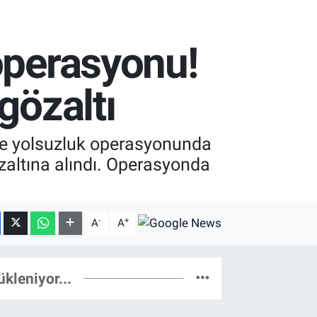
operasyonu!
gözaltı
 ve yolsuzluk operasyonunda
zaltına alındı. Operasyonda
-
+
A
A
ükleniyor...