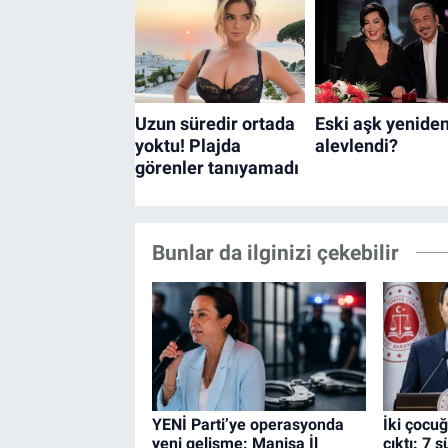
Bunlar da ilginizi çekebilir
YENİ Parti’ye operasyonda
İki çocu
yeni gelişme: Manisa İl
çıktı: 7 