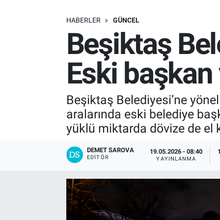
SAĞLIK
HABERLER
GÜNCEL
Beşiktaş Bel
EKONOMİ
Eski başkan 
EĞİTİM
ÖZEL HABER
Beşiktaş Belediyesi’ne yöne
aralarında eski belediye baş
Keşfet
yüklü miktarda dövize de el 
ASTROLOJİ
DEMET SAROVA
19.05.2026 - 08:40
EDITÖR
YAYINLANMA
MANŞET
RESMİ İLANLAR
İLAN