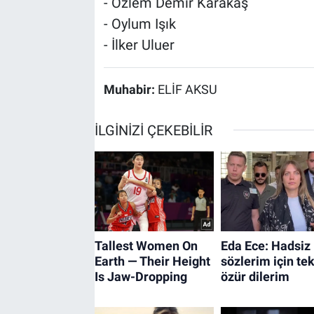
- Özlem Demir Karakaş
- Oylum Işık
- İlker Uluer
Muhabir:
ELİF AKSU