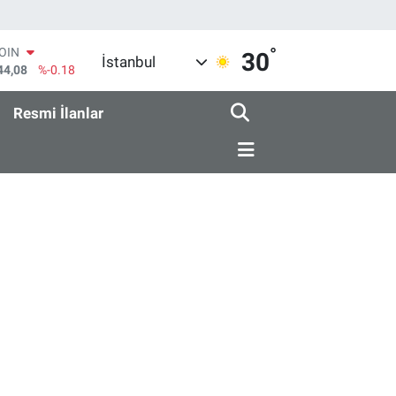
°
COIN
30
İstanbul
44,08
%-0.18
AR
436
%0.18
Resmi İlanlar
O
510
%0.32
RLİN
811
%0.38
M ALTIN
.55
%0.03
T100
79
%-14