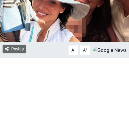
Bize ulaşın
İletişim/Künye
Yaşam
Paylaş
-
+
A
A
Gözden Kaçmasın
İletişim (Künye)