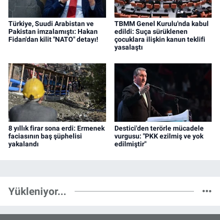
Türkiye, Suudi Arabistan ve
TBMM Genel Kurulu'nda kabul
Pakistan imzalamıştı: Hakan
edildi: Suça sürüklenen
Fidan'dan kilit "NATO" detayı!
çocuklara ilişkin kanun teklifi
yasalaştı
8 yıllık firar sona erdi: Ermenek
Destici'den terörle mücadele
faciasının baş şüphelisi
vurgusu: "PKK ezilmiş ve yok
yakalandı
edilmiştir"
Yükleniyor...