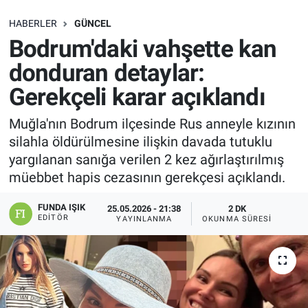
SAĞLIK
HABERLER
GÜNCEL
Bodrum'daki vahşette kan
EKONOMİ
donduran detaylar:
Gerekçeli karar açıklandı
EĞİTİM
Muğla'nın Bodrum ilçesinde Rus anneyle kızının
ÖZEL HABER
silahla öldürülmesine ilişkin davada tutuklu
yargılanan sanığa verilen 2 kez ağırlaştırılmış
Keşfet
müebbet hapis cezasının gerekçesi açıklandı.
ASTROLOJİ
FUNDA IŞIK
25.05.2026 - 21:38
2 DK
EDITÖR
YAYINLANMA
OKUNMA SÜRESI
MANŞET
RESMİ İLANLAR
İLAN