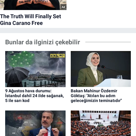
Bunlar da ilginizi çekebilir
9 Ağustos hava durumu:
Bakan Mahinur Özdemir
İstanbul dahil 24 ilde sağanak,
Göktaş: "Atılan bu adım
5 ile sarı kod
geleceğimizin teminatıdır"