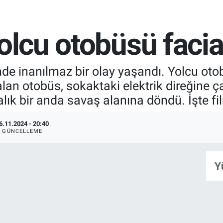
olcu otobüsü facia
inde inanılmaz bir olay yaşandı. Yolcu o
kalan otobüs, sokaktaki elektrik direğine ç
ık bir anda savaş alanına döndü. İşte fi
6.11.2024 - 20:40
GÜNCELLEME
Y