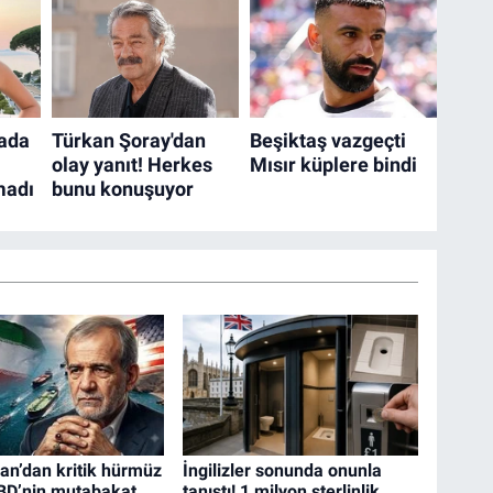
an’dan kritik hürmüz
İngilizler sonunda onunla
"ABD’nin mutabakat
tanıştı! 1 milyon sterlinlik