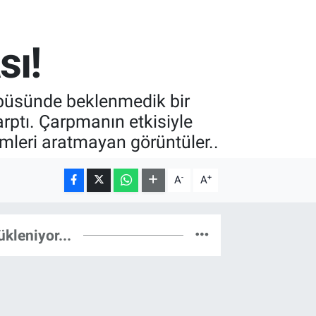
sı!
tobüsünde beklenmedik bir
arptı. Çarpmanın etkisiyle
lmleri aratmayan görüntüler..
-
+
A
A
ükleniyor...