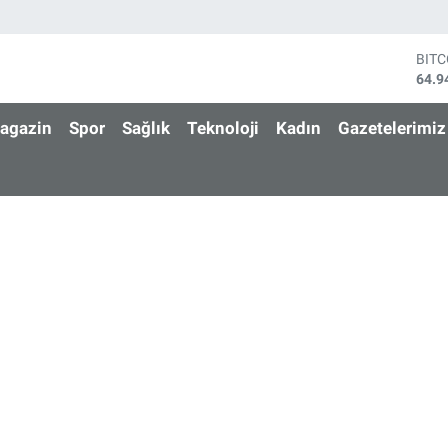
BIT
64.9
DOL
47,7
agazin
Spor
Sağlık
Teknoloji
Kadın
Gazetelerimiz
EUR
55,2
STE
64,4
GRA
6660
BİS
13.7