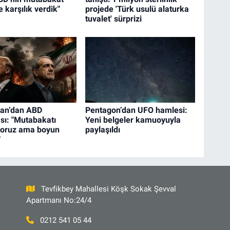
e karşılık verdik"
projede 'Türk usulü alaturka
tuvalet' sürprizi
yan’dan ABD
Pentagon’dan UFO hamlesi:
sı: "Mutabakatı
Yeni belgeler kamuoyuyla
yoruz ama boyun
paylaşıldı
"
Tevfikbey Mahallesi Köşk Sokak Şevval
Apartmanı No:24/4
0212 541 05 44