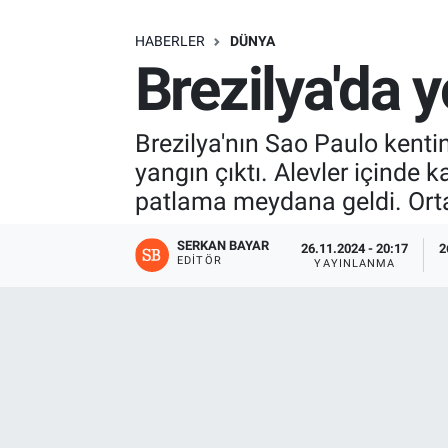
SAĞLIK
HABERLER
DÜNYA
Brezilya'da y
EKONOMİ
EĞİTİM
Brezilya'nın Sao Paulo kent
yangın çıktı. Alevler içinde 
ÖZEL HABER
patlama meydana geldi. Ortal
Keşfet
SERKAN BAYAR
26.11.2024 - 20:17
2
EDITÖR
YAYINLANMA
ASTROLOJİ
MANŞET
RESMİ İLANLAR
İLAN