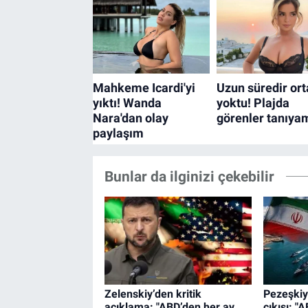
Bunlar da ilginizi çekebilir
Zelenskiy’den kritik
Pezeşkiy
açıklama: "ABD’den her ay
çıkışı: 