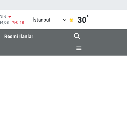
°
COIN
30
İstanbul
44,08
%-0.18
AR
436
%0.18
Resmi İlanlar
O
510
%0.32
RLİN
811
%0.38
M ALTIN
.55
%0.03
T100
79
%-14