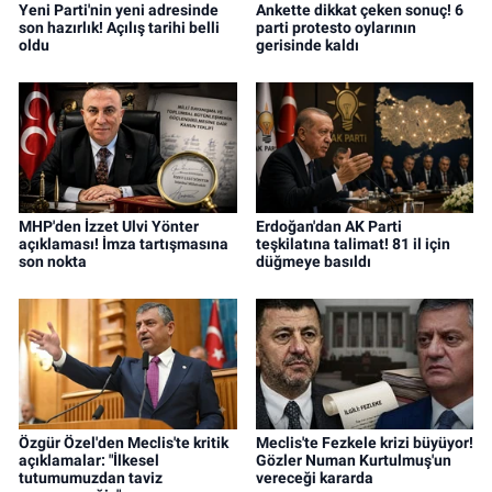
Yeni Parti'nin yeni adresinde
Ankette dikkat çeken sonuç! 6
son hazırlık! Açılış tarihi belli
parti protesto oylarının
oldu
gerisinde kaldı
MHP'den İzzet Ulvi Yönter
Erdoğan'dan AK Parti
açıklaması! İmza tartışmasına
teşkilatına talimat! 81 il için
son nokta
düğmeye basıldı
Özgür Özel'den Meclis'te kritik
Meclis'te Fezkele krizi büyüyor!
açıklamalar: "İlkesel
Gözler Numan Kurtulmuş'un
tutumumuzdan taviz
vereceği kararda