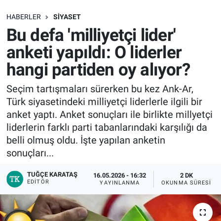
SAĞLIK
HABERLER
SIYASET
Bu defa 'milliyetçi lider'
EKONOMİ
anketi yapıldı: O liderler
hangi partiden oy alıyor?
EĞİTİM
Seçim tartışmaları sürerken bu kez Ank-Ar,
ÖZEL HABER
Türk siyasetindeki milliyetçi liderlerle ilgili bir
anket yaptı. Anket sonuçları ile birlikte millyetçi
Keşfet
liderlerin farklı parti tabanlarındaki karşılığı da
belli olmuş oldu. İşte yapılan anketin
ASTROLOJİ
sonuçları...
MANŞET
TUĞÇE KARATAŞ
16.05.2026 - 16:32
2 DK
EDITÖR
YAYINLANMA
OKUNMA SÜRESI
RESMİ İLANLAR
İLAN