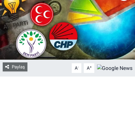
Bize ulaşın
İletişim/Künye
Yaşam
Gözden Kaçmasın
Paylaş
-
+
A
A
İletişim (Künye)