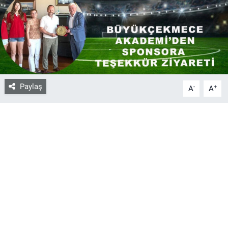
Bize ulaşın
İletişim/Künye
Yaşam
Paylaş
-
+
A
A
Gözden Kaçmasın
İletişim (Künye)