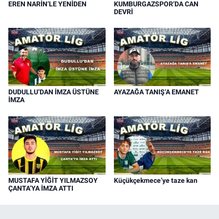
EREN NARİN’LE YENİDEN
KUMBURGAZSPOR’DA CAN
DEVRİ
DUDULLU’DAN İMZA ÜSTÜNE
AYAZAĞA TANIŞ’A EMANET
İMZA
MUSTAFA YİĞİT YILMAZSOY
Küçükçekmece’ye taze kan
ÇANTA’YA İMZA ATTI