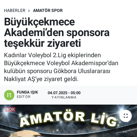
SAĞLIK
HABERLER
AMATÖR SPOR
Büyükçekmece
EKONOMİ
Akademi’den sponsora
teşekkür ziyareti
EĞİTİM
Kadınlar Voleybol 2.Lig ekiplerinden
ÖZEL HABER
Büyükçekmece Voleybol Akademispor’dan
kulübün sponsoru Gökbora Uluslararası
Keşfet
Nakliyat AŞ’ye ziyaret geldi.
ASTROLOJİ
FUNDA IŞIK
04.07.2025 - 05:00
EDITÖR
YAYINLANMA
MANŞET
RESMİ İLANLAR
İLAN