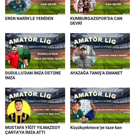
EREN NARİN’LE YENİDEN
KUMBURGAZSPOR’DA CAN
DEVRİ
DUDULLU’DAN İMZA ÜSTÜNE
AYAZAĞA TANIŞ’A EMANET
İMZA
MUSTAFA YİĞİT YILMAZSOY
Küçükçekmece’ye taze kan
ÇANTA’YA İMZA ATTI