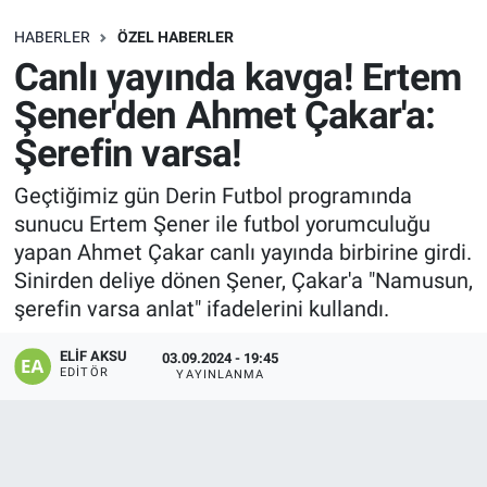
SAĞLIK
HABERLER
ÖZEL HABERLER
Canlı yayında kavga! Ertem
EKONOMİ
Şener'den Ahmet Çakar'a:
Şerefin varsa!
EĞİTİM
Geçtiğimiz gün Derin Futbol programında
ÖZEL HABER
sunucu Ertem Şener ile futbol yorumculuğu
yapan Ahmet Çakar canlı yayında birbirine girdi.
Keşfet
Sinirden deliye dönen Şener, Çakar'a "Namusun,
şerefin varsa anlat" ifadelerini kullandı.
ASTROLOJİ
ELIF AKSU
03.09.2024 - 19:45
MANŞET
EDITÖR
YAYINLANMA
RESMİ İLANLAR
İLAN