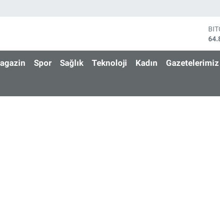
BI
64.
DO
47,
agazin
Spor
Sağlık
Teknoloji
Kadın
Gazetelerimiz
EU
55,
ST
64,
GR
666
Bİ
13.