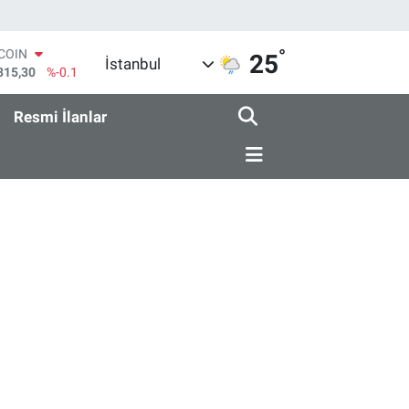
°
TCOIN
25
İstanbul
815,30
%-0.1
LAR
7436
%0.18
Resmi İlanlar
RO
2510
%0.32
ERLİN
4811
%0.38
AM ALTIN
0.55
%0
ST100
779
%-14