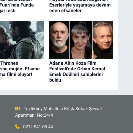
Fuarı'nda Funda
Eserleriyle yaşamaya devam
arı esti
eden efsaneler
 Thrones
Adana Altın Koza Film
rına müjde: Efsane
Festivali'nde Orhan Kemal
ma filmi oluyor!
Emek Ödülleri sahiplerini
buldu
Tevfikbey Mahallesi Köşk Sokak Şevval
Apartmanı No:24/4
0212 541 05 44