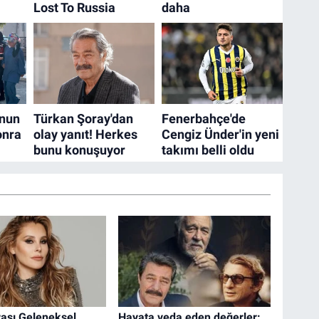
rası Geleneksel
Hayata veda eden değerler: