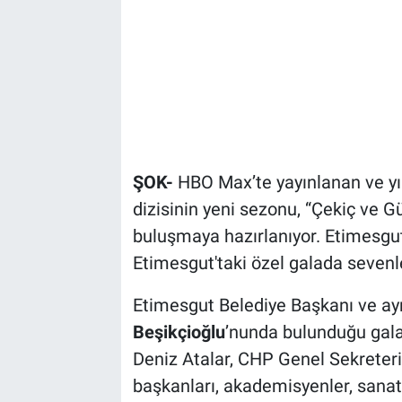
ŞOK-
HBO Max’te yayınlanan ve yıll
dizisinin yeni sezonu, “Çekiç ve Gül
buluşmaya hazırlanıyor. Etimesgut
Etimesgut'taki özel galada sevenle
Etimesgut Belediye Başkanı ve ay
Beşikçioğlu
’nunda bulunduğu gal
Deniz Atalar, CHP Genel Sekreteri 
başkanları, akademisyenler, sanatçı