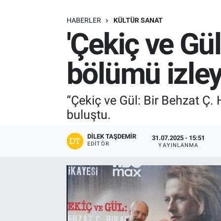
SAĞLIK
HABERLER
KÜLTÜR SANAT
'Çekiç ve Gül
EKONOMİ
bölümü izley
EĞİTİM
ÖZEL HABER
“Çekiç ve Gül: Bir Behzat Ç. 
buluştu.
Keşfet
DILEK TAŞDEMIR
31.07.2025 - 15:51
ASTROLOJİ
EDITÖR
YAYINLANMA
MANŞET
RESMİ İLANLAR
İLAN