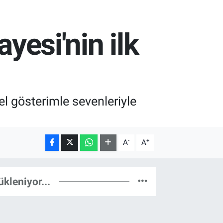
ayesi'nin ilk
el gösterimle sevenleriyle
-
+
A
A
ükleniyor...