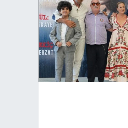
Bize ulaşın
İletişim/Künye
Yaşam
Gözden Kaçmasın
İletişim (Künye)