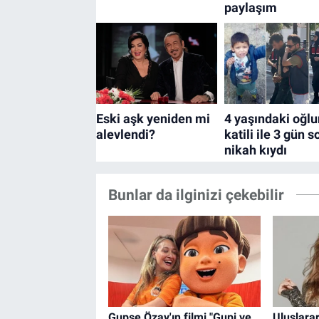
Bunlar da ilginizi çekebilir
Gupse Özay'ın filmi "Gupi ve
Uluslara