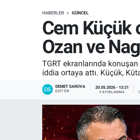
SAĞLIK
HABERLER
GÜNCEL
Cem Küçük ca
EKONOMİ
Ozan ve Nage
EĞİTİM
ÖZEL HABER
TGRT ekranlarında konuşan 
iddia ortaya attı. Küçük, Kütah
Keşfet
DEMET SAROVA
20.05.2026 - 13:21
ASTROLOJİ
EDITÖR
YAYINLANMA
MANŞET
RESMİ İLANLAR
İLAN