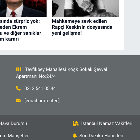
sında sürpriz yok:
Mahkemeye sevk edilen
eden Ekrem
Rapçi Keskin'in dosyasında
 ve diğer sanıklar
yeni gelişme!
am kararı
Tevfikbey Mahallesi Köşk Sokak Şevval
Apartmanı No:24/4
0212 541 05 44
[email protected]
Hava Durumu
İstanbul Namaz Vakitleri
üm Manşetler
Son Dakika Haberleri