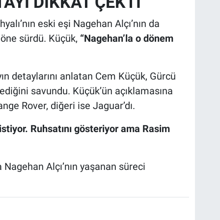
AYI DİKKAT ÇEKTİ
alı’nın eski eşi Nagehan Alçı’nın da
u öne sürdü. Küçük,
“Nagehan’la o dönem
ın detaylarını anlatan Cem Küçük, Gürcü
istediğini savundu. Küçük’ün açıklamasına
nge Rover, diğeri ise Jaguar’dı.
istiyor. Ruhsatını gösteriyor ama Rasim
 Nagehan Alçı’nın yaşanan süreci