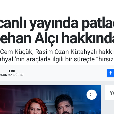
nlı yayında patla
han Alçı hakkında
Cem Küçük, Rasim Ozan Kütahyalı hakkı
yalı’nın araçlarla ilgili bir süreçte “hırsı
1 DK
OKUNMA SÜRESI
Y