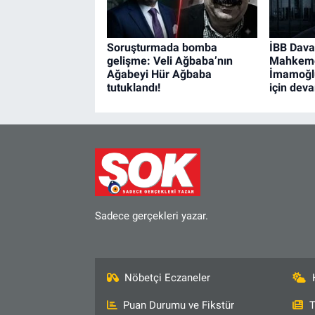
Soruşturmada bomba
İBB Dava
gelişme: Veli Ağbaba’nın
Mahkem
Ağabeyi Hür Ağbaba
İmamoğlu
tutuklandı!
için dev
Sadece gerçekleri yazar.
Nöbetçi Eczaneler
Puan Durumu ve Fikstür
T