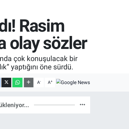
dı! Rasim
 olay sözler
nda çok konuşulacak bir
zlık” yaptığını öne sürdü.
-
+
A
A
ükleniyor...