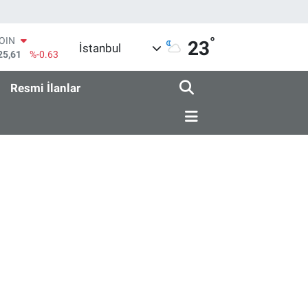
°
COIN
23
İstanbul
25,61
%-0.63
AR
143
%0.16
Resmi İlanlar
O
317
%-0.02
RLİN
463
%0.07
M ALTIN
.40
%0.45
T100
99
%70