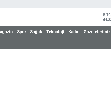
BIT
64.2
DOL
47,7
agazin
Spor
Sağlık
Teknoloji
Kadın
Gazetelerimiz
EUR
55,0
STE
64,2
GRA
6510
BİS
13.7