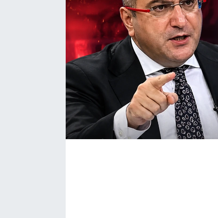
Bize ulaşın
İletişim/Künye
Yaşam
Gözden Kaçmasın
İletişim (Künye)