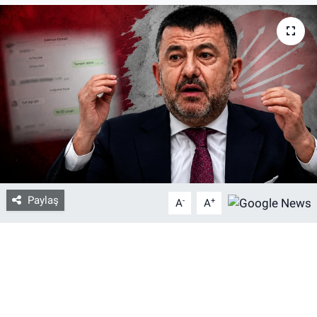
Bize ulaşın
İletişim/Künye
Yaşam
Gözden Kaçmasın
İletişim (Künye)
Paylaş
-
+
A
A