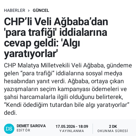
SAĞLIK
HABERLER
GÜNCEL
CHP’li Veli Ağbaba’dan
EKONOMİ
'para trafiği' iddialarına
cevap geldi: 'Algı
EĞİTİM
yaratıyorlar'
ÖZEL HABER
CHP Malatya Milletvekili Veli Ağbaba, gündeme
gelen “para trafiği” iddialarına sosyal medya
Keşfet
hesabından yanıt verdi. Ağbaba, ortaya çıkan
ASTROLOJİ
yazışmaların seçim kampanyası ödemeleri ve
şahsi harcamalarla ilgili olduğunu belirterek,
MANŞET
“Kendi ödediğim tutardan bile algı yaratıyorlar”
dedi.
RESMİ İLANLAR
DEMET SAROVA
17.05.2026 - 18:09
2 DK
EDITÖR
YAYINLANMA
OKUNMA SÜRESI
İLAN