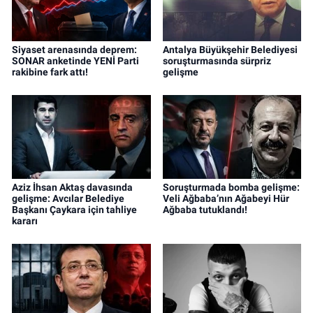
Siyaset arenasında deprem:
Antalya Büyükşehir Belediyesi
SONAR anketinde YENİ Parti
soruşturmasında sürpriz
rakibine fark attı!
gelişme
Aziz İhsan Aktaş davasında
Soruşturmada bomba gelişme:
gelişme: Avcılar Belediye
Veli Ağbaba’nın Ağabeyi Hür
Başkanı Çaykara için tahliye
Ağbaba tutuklandı!
kararı