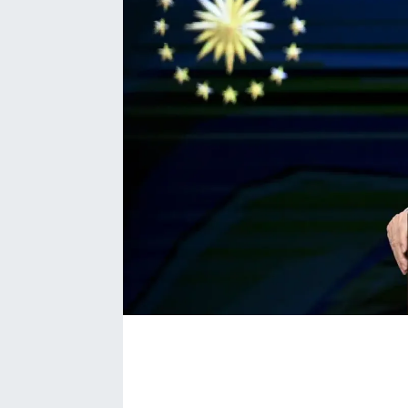
Bize ulaşın
İletişim/Künye
Yaşam
Gözden Kaçmasın
İletişim (Künye)