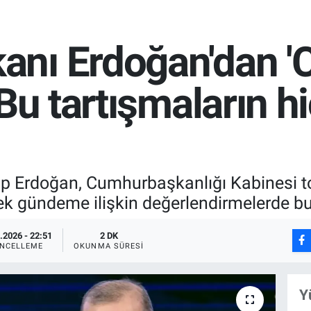
nı Erdoğan'dan '
Bu tartışmaların h
 Erdoğan, Cumhurbaşkanlığı Kabinesi to
ek gündeme ilişkin değerlendirmelerde b
.2026 - 22:51
2 DK
NCELLEME
OKUNMA SÜRESI
Y