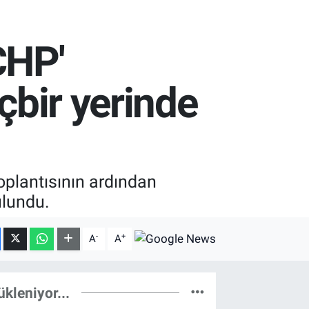
CHP'
içbir yerinde
plantısının ardından
ulundu.
-
+
A
A
ükleniyor...