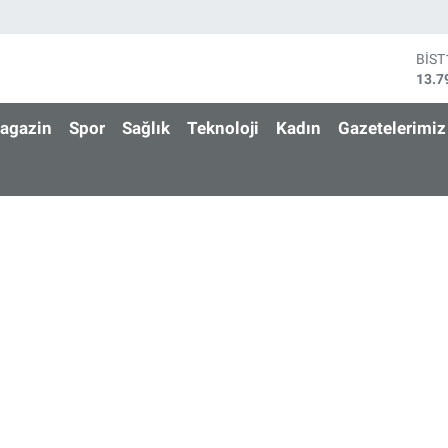
BIT
64.2
DOL
47,6
agazin
Spor
Sağlık
Teknoloji
Kadın
Gazetelerimiz
EUR
55,0
STE
64,2
GRA
6510
BİS
13.7