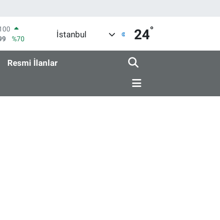
°
COIN
24
İstanbul
25,61
%-0.63
AR
704
%0
Resmi İlanlar
O
406
%-0.08
RLİN
143
%0
M ALTIN
.40
%0.45
T100
99
%70