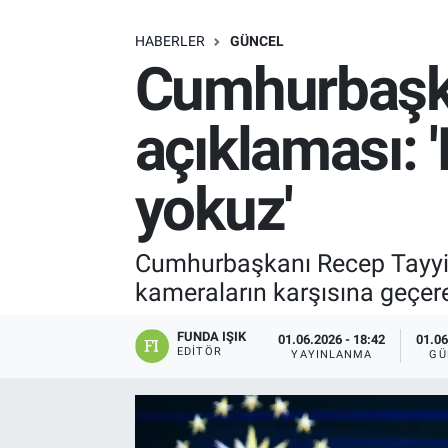
SAĞLIK
HABERLER
GÜNCEL
Cumhurbaşka
EKONOMİ
açıklaması: '
EĞİTİM
yokuz'
ÖZEL HABER
Keşfet
Cumhurbaşkanı Recep Tayyip
kameraların karşısına geçer
ASTROLOJİ
FUNDA IŞIK
01.06.2026 - 18:42
01.06
MANŞET
EDITÖR
YAYINLANMA
GÜ
RESMİ İLANLAR
İLAN