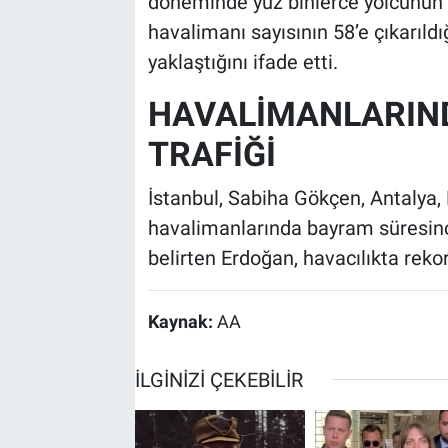
döneminde yüz binlerce yolcunun bu
havalimanı sayısının 58’e çıkarıldı
yaklaştığını ifade etti.
HAVALİMANLARIN
TRAFİĞİ
İstanbul, Sabiha Gökçen, Antaly
havalimanlarında bayram süresince
belirten Erdoğan, havacılıkta rekor
Kaynak:
AA