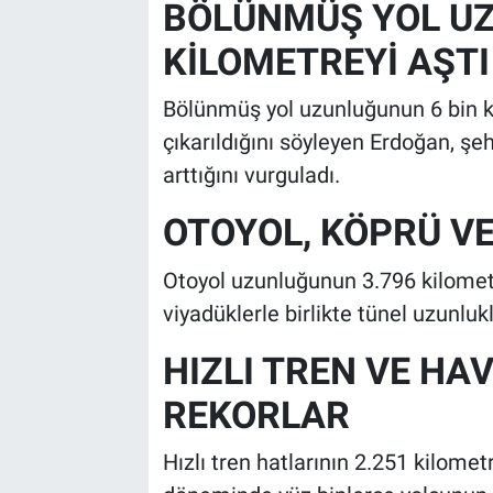
BÖLÜNMÜŞ YOL UZ
KİLOMETREYİ AŞTI
Bölünmüş yol uzunluğunun 6 bin k
çıkarıldığını söyleyen Erdoğan, şe
arttığını vurguladı.
OTOYOL, KÖPRÜ VE
Otoyol uzunluğunun 3.796 kilometr
viyadüklerle birlikte tünel uzunlukla
HIZLI TREN VE H
REKORLAR
Hızlı tren hatlarının 2.251 kilome