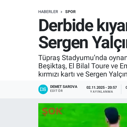
SAĞLIK
HABERLER
SPOR
Derbide kıy
EKONOMİ
Sergen Yalçın
EĞİTİM
ÖZEL HABER
Tüpraş Stadyumu’nda oynanan
Beşiktaş, El Bilal Toure ve 
Keşfet
kırmızı kartı ve Sergen Yalç
ASTROLOJİ
DEMET SAROVA
02.11.2025 - 20:57
EDITÖR
YAYINLANMA
MANŞET
RESMİ İLANLAR
İLAN