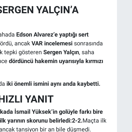
SERGEN YALÇIN’A
sahada
Edson Alvarez’e yaptığı sert
gördü, ancak
VAR incelemesi
sonrasında
k tepki gösteren
Sergen Yalçın
, saha
ince
dördüncü hakemin uyarısıyla kırmızı
rda
iki önemli ismini aynı anda kaybetti.
IZLI YANIT
kada İsmail Yüksek’in golüyle farkı bire
lk yarının skorunu belirledi:2-2.
Maçta ilk
ancak tansiyon bir an bile düşmedi.