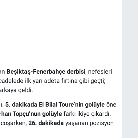
nan
Beşiktaş-Fenerbahçe derbisi
, nefesleri
elede ilk yarı adeta fırtına gibi geçti;
arkaya geldi.
ı.
5. dakikada El Bilal Toure’nin golüyle
öne
rhan Topçu’nun golüyle
farkı ikiye çıkardı.
i coşarken,
26. dakikada
yaşanan pozisyon
.