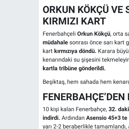
ORKUN KÖKÇÜ VE 
KIRMIZI KART
Fenerbahçeli
Orkun Kökçü
, orta 
müdahale
sonrası önce sarı kart 
kart
kırmızıya döndü.
Karara büyü
kenarındaki su şişesini tekmeley
kartla tribüne gönderildi.
Beşiktaş, hem sahada hem kena
FENERBAHÇE’DEN H
10 kişi kalan Fenerbahçe,
32. daki
indirdi.
Ardından
Asensio 45+3 te i
yarı 2-2 beraberlikle tamamlandı, 