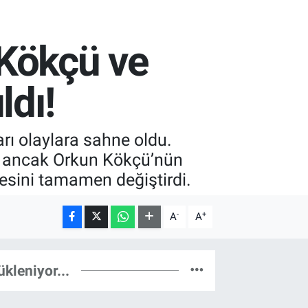
 Kökçü ve
ldı!
ı olaylara sahne oldu.
ti, ancak Orkun Kökçü’nün
gesini tamamen değiştirdi.
-
+
A
A
ükleniyor...