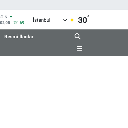
°
COIN
30
İstanbul
602,05
%0.69
LAR
5986
%0.06
Resmi İlanlar
RO
0700
%0.1
RLİN
2438
%0.21
M ALTIN
3.94
%0.32
T100
768
%48