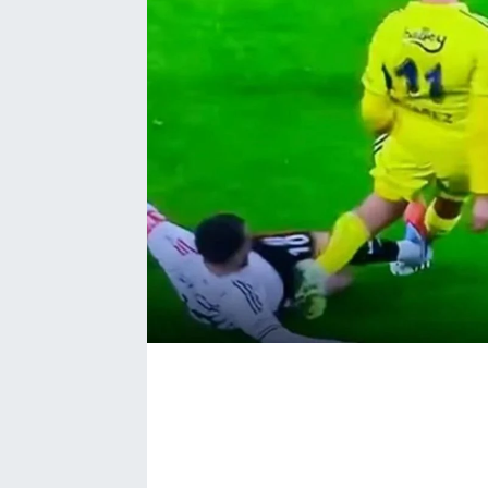
Bize ulaşın
İletişim/Künye
Yaşam
Gözden Kaçmasın
İletişim (Künye)