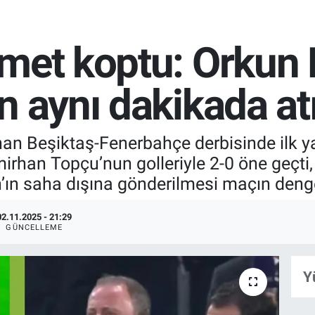
amet koptu: Orkun
 aynı dakikada atı
 Beşiktaş-Fenerbahçe derbisinde ilk yar
Emirhan Topçu’nun golleriyle 2-0 öne geç
ın’ın saha dışına gönderilmesi maçın den
02.11.2025 - 21:29
GÜNCELLEME
Y