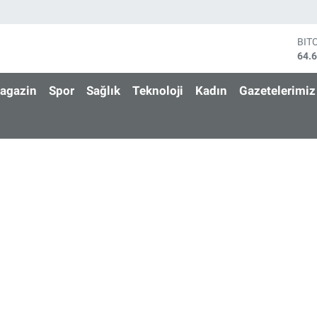
BIT
64.
DO
47,
agazin
Spor
Sağlık
Teknoloji
Kadın
Gazetelerimiz
EU
55,
STE
64,
GRA
651
BİS
13.