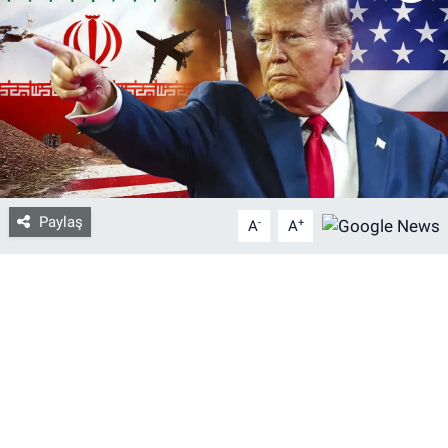
Bize ulaşın
İletişim/Künye
Yaşam
Gözden Kaçmasın
Paylaş
-
+
A
A
İletişim (Künye)