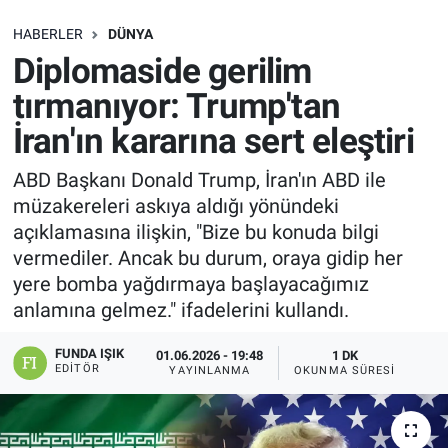
SAĞLIK
HABERLER
DÜNYA
Diplomaside gerilim
EKONOMİ
tırmanıyor: Trump'tan
İran'ın kararına sert eleştiri
EĞİTİM
ABD Başkanı Donald Trump, İran'ın ABD ile
ÖZEL HABER
müzakereleri askıya aldığı yönündeki
açıklamasına ilişkin, "Bize bu konuda bilgi
Keşfet
vermediler. Ancak bu durum, oraya gidip her
yere bomba yağdırmaya başlayacağımız
ASTROLOJİ
anlamına gelmez." ifadelerini kullandı.
MANŞET
FUNDA IŞIK
01.06.2026 - 19:48
1 DK
EDITÖR
YAYINLANMA
OKUNMA SÜRESI
RESMİ İLANLAR
İLAN