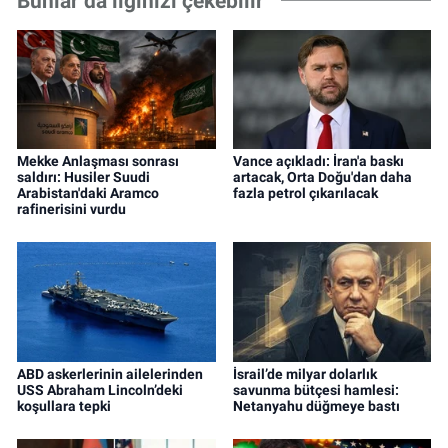
Bunlar da ilginizi çekebilir
Mekke Anlaşması sonrası
Vance açıkladı: İran'a baskı
saldırı: Husiler Suudi
artacak, Orta Doğu'dan daha
Arabistan'daki Aramco
fazla petrol çıkarılacak
rafinerisini vurdu
ABD askerlerinin ailelerinden
İsrail’de milyar dolarlık
USS Abraham Lincoln’deki
savunma bütçesi hamlesi:
koşullara tepki
Netanyahu düğmeye bastı