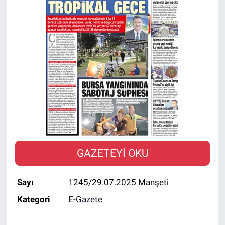
SAĞLIK
EKONOMİ
EĞİTİM
ÖZEL HABER
Keşfet
ASTROLOJİ
GAZETEYİ OKU
MANŞET
Sayı
1245/29.07.2025 Manşeti
RESMİ İLANLAR
Kategori
E-Gazete
İLAN