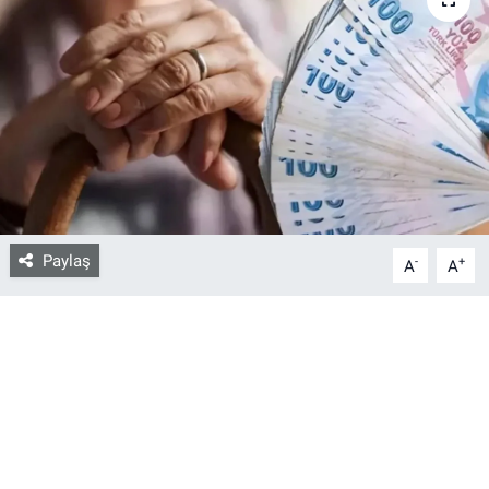
Bize ulaşın
İletişim/Künye
Yaşam
Gözden Kaçmasın
Paylaş
-
+
A
A
İletişim (Künye)