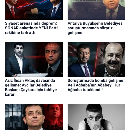
Siyaset arenasında deprem:
Antalya Büyükşehir Belediyesi
SONAR anketinde YENİ Parti
soruşturmasında sürpriz
rakibine fark attı!
gelişme
Aziz İhsan Aktaş davasında
Soruşturmada bomba gelişme:
gelişme: Avcılar Belediye
Veli Ağbaba’nın Ağabeyi Hür
Başkanı Çaykara için tahliye
Ağbaba tutuklandı!
kararı