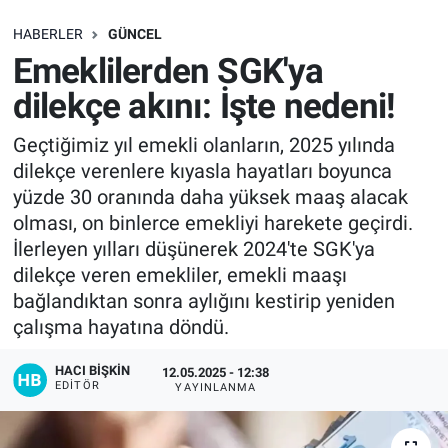
SAĞLIK
HABERLER
GÜNCEL
Emeklilerden SGK'ya
EKONOMİ
dilekçe akını: İşte nedeni!
EĞİTİM
Geçtiğimiz yıl emekli olanların, 2025 yılında
dilekçe verenlere kıyasla hayatları boyunca
ÖZEL HABER
yüzde 30 oranında daha yüksek maaş alacak
olması, on binlerce emekliyi harekete geçirdi.
Keşfet
İlerleyen yılları düşünerek 2024'te SGK'ya
dilekçe veren emekliler, emekli maaşı
ASTROLOJİ
bağlandıktan sonra aylığını kestirip yeniden
çalışma hayatına döndü.
MANŞET
HACI BIŞKIN
12.05.2025 - 12:38
EDITÖR
YAYINLANMA
RESMİ İLANLAR
İLAN