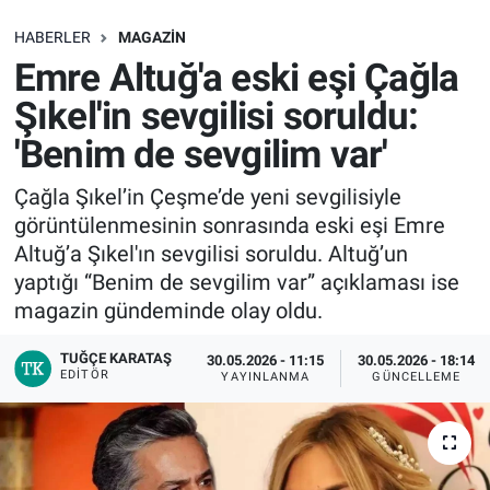
SAĞLIK
HABERLER
MAGAZIN
Emre Altuğ'a eski eşi Çağla
EKONOMİ
Şıkel'in sevgilisi soruldu:
'Benim de sevgilim var'
EĞİTİM
Çağla Şıkel’in Çeşme’de yeni sevgilisiyle
ÖZEL HABER
görüntülenmesinin sonrasında eski eşi Emre
Altuğ’a Şıkel'ın sevgilisi soruldu. Altuğ’un
Keşfet
yaptığı “Benim de sevgilim var” açıklaması ise
magazin gündeminde olay oldu.
ASTROLOJİ
TUĞÇE KARATAŞ
30.05.2026 - 11:15
30.05.2026 - 18:14
MANŞET
EDITÖR
YAYINLANMA
GÜNCELLEME
RESMİ İLANLAR
İLAN