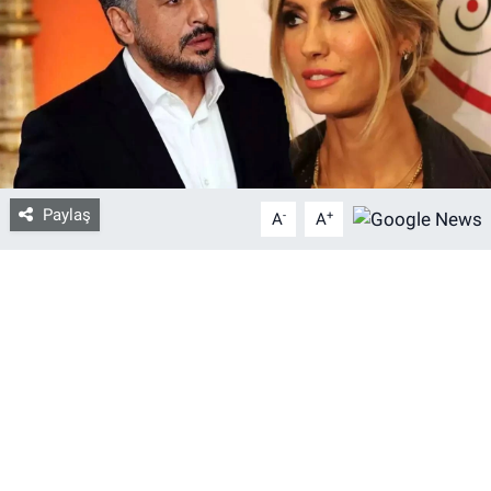
Bize ulaşın
İletişim/Künye
Yaşam
Paylaş
-
+
Gözden Kaçmasın
A
A
İletişim (Künye)