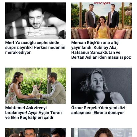
Mert Yazıcıoğlu cephesinde
Mercan Köşk'ün ana afişi
sürpriz ayrılık! Herkes nedenini
yayınlandı! Kubilay Aka,
merak ediyor
Hafsanur Sancaktutan ve
Bertan Asllani'den masalsı poz
Muhtemel Aşk zirveyi
Öznur Serçeler'den yeni dizi
bırakmıyor! Ayça Ayşin Turan
anlaşması: Ekrana dönüyor
ve Ekin Koç kalpleri çaldı