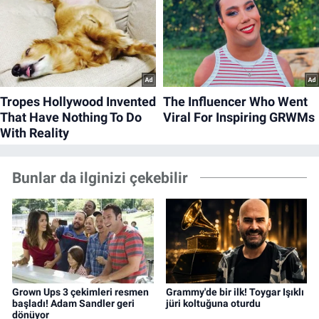
Bunlar da ilginizi çekebilir
Grown Ups 3 çekimleri resmen
Grammy'de bir ilk! Toygar Işıklı
başladı! Adam Sandler geri
jüri koltuğuna oturdu
dönüyor