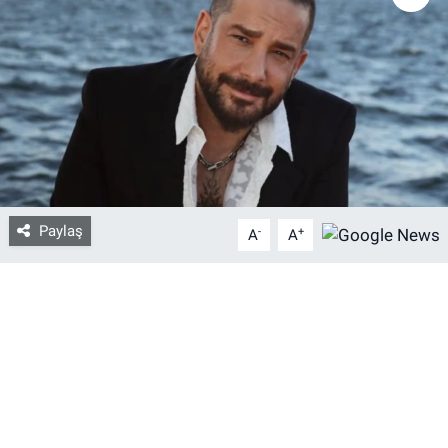
Bize ulaşın
İletişim/Künye
Yaşam
Gözden Kaçmasın
Paylaş
-
+
A
A
İletişim (Künye)