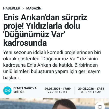
SAĞLIK
HABERLER
MAGAZIN
Enis Arıkan’dan sürpriz
EKONOMİ
proje! Yıldızlarla dolu
'Düğünümüz Var'
EĞİTİM
kadrosunda
ÖZEL HABER
Yeni sezonun iddialı komedi projelerinden biri
olarak gösterilen “Düğünümüz Var” dizisinin
Keşfet
kadrosuna Enis Arıkan da katıldı. Birbirinden
ASTROLOJİ
ünlü isimleri buluşturan yapım için geri sayım
başladı.
MANŞET
DEMET SAROVA
29.05.2026 - 17:09
29.05.2026 - 17:54
EDITÖR
YAYINLANMA
GÜNCELLEME
RESMİ İLANLAR
İLAN