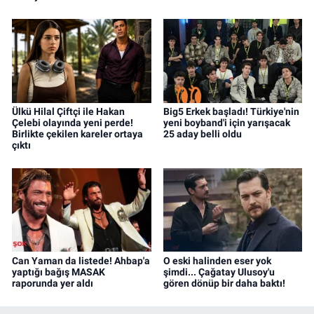
Ülkü Hilal Çiftçi ile Hakan
Big5 Erkek başladı! Türkiye'nin
Çelebi olayında yeni perde!
yeni boyband'i için yarışacak
Birlikte çekilen kareler ortaya
25 aday belli oldu
çıktı
Can Yaman da listede! Ahbap'a
O eski halinden eser yok
yaptığı bağış MASAK
şimdi... Çağatay Ulusoy'u
raporunda yer aldı
gören dönüp bir daha baktı!