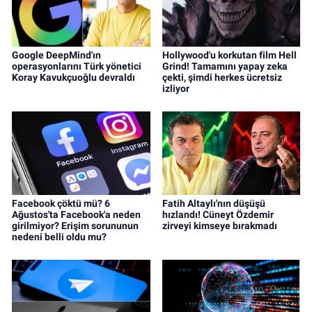
Google DeepMind'ın
Hollywood'u korkutan film Hell
operasyonlarını Türk yönetici
Grind! Tamamını yapay zeka
Koray Kavukçuoğlu devraldı
çekti, şimdi herkes ücretsiz
izliyor
Facebook çöktü mü? 6
Fatih Altaylı'nın düşüşü
Ağustos'ta Facebook'a neden
hızlandı! Cüneyt Özdemir
girilmiyor? Erişim sorununun
zirveyi kimseye bırakmadı
nedeni belli oldu mu?