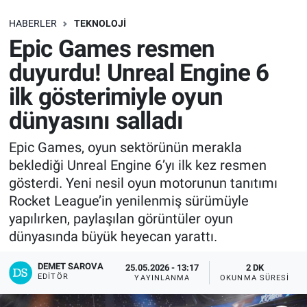
SAĞLIK
HABERLER
TEKNOLOJI
Epic Games resmen
EKONOMİ
duyurdu! Unreal Engine 6
ilk gösterimiyle oyun
EĞİTİM
dünyasını salladı
ÖZEL HABER
Epic Games, oyun sektörünün merakla
beklediği Unreal Engine 6’yı ilk kez resmen
Keşfet
gösterdi. Yeni nesil oyun motorunun tanıtımı
ASTROLOJİ
Rocket League’in yenilenmiş sürümüyle
yapılırken, paylaşılan görüntüler oyun
MANŞET
dünyasında büyük heyecan yarattı.
DEMET SAROVA
RESMİ İLANLAR
25.05.2026 - 13:17
2 DK
EDITÖR
YAYINLANMA
OKUNMA SÜRESI
İLAN