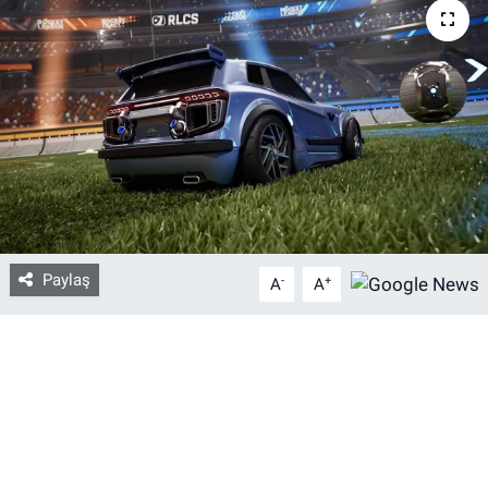
Bize ulaşın
İletişim/Künye
Yaşam
Gözden Kaçmasın
İletişim (Künye)
Paylaş
-
+
A
A