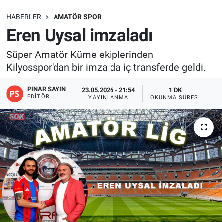
SAĞLIK
HABERLER
AMATÖR SPOR
Eren Uysal imzaladı
EKONOMİ
Süper Amatör Küme ekiplerinden
Kilyosspor'dan bir imza da iç transferde geldi.
EĞİTİM
PINAR SAYIN
23.05.2026 - 21:54
1 DK
ÖZEL HABER
EDITÖR
YAYINLANMA
OKUNMA SÜRESI
Keşfet
ASTROLOJİ
MANŞET
RESMİ İLANLAR
İLAN