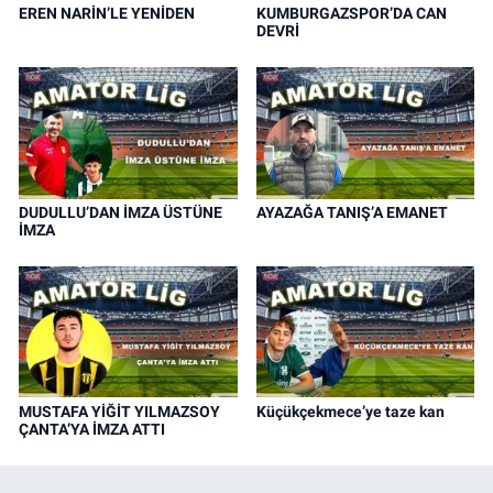
EREN NARİN’LE YENİDEN
KUMBURGAZSPOR’DA CAN
DEVRİ
DUDULLU’DAN İMZA ÜSTÜNE
AYAZAĞA TANIŞ’A EMANET
İMZA
MUSTAFA YİĞİT YILMAZSOY
Küçükçekmece’ye taze kan
ÇANTA’YA İMZA ATTI