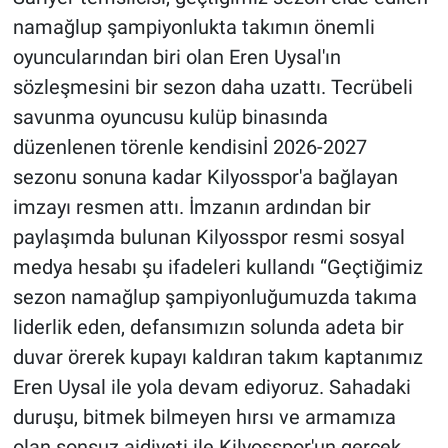
namağlup şampiyonlukta takımın önemli
oyuncularından biri olan Eren Uysal'ın
sözleşmesini bir sezon daha uzattı. Tecrübeli
savunma oyuncusu kulüp binasında
düzenlenen törenle kendisinİ 2026-2027
sezonu sonuna kadar Kilyosspor'a bağlayan
imzayı resmen attı. İmzanın ardından bir
paylaşımda bulunan Kilyosspor resmi sosyal
medya hesabı şu ifadeleri kullandı “Geçtiğimiz
sezon namağlup şampiyonluğumuzda takıma
liderlik eden, defansımızın solunda adeta bir
duvar örerek kupayı kaldıran takım kaptanımız
Eren Uysal ile yola devam ediyoruz. Sahadaki
duruşu, bitmek bilmeyen hırsı ve armamıza
olan sonsuz aidiyeti ile Kilyosspor'un gerçek