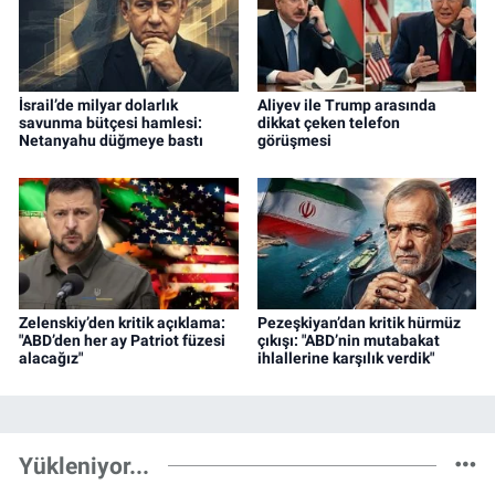
İsrail’de milyar dolarlık
Aliyev ile Trump arasında
savunma bütçesi hamlesi:
dikkat çeken telefon
Netanyahu düğmeye bastı
görüşmesi
Zelenskiy’den kritik açıklama:
Pezeşkiyan’dan kritik hürmüz
"ABD’den her ay Patriot füzesi
çıkışı: "ABD’nin mutabakat
alacağız"
ihlallerine karşılık verdik"
Yükleniyor...