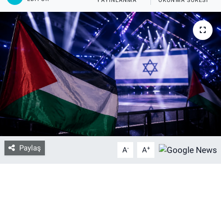
YAYINLANMA
OKUNMA SÜRESI
Bize ulaşın
İletişim/Künye
Yaşam
Gözden Kaçmasın
İletişim (Künye)
Paylaş
-
+
A
A