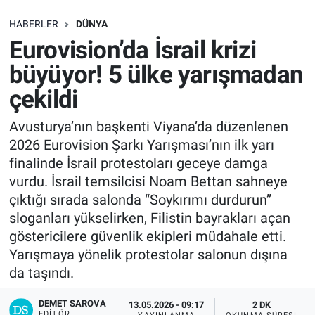
SAĞLIK
HABERLER
DÜNYA
Eurovision’da İsrail krizi
EKONOMİ
büyüyor! 5 ülke yarışmadan
çekildi
EĞİTİM
Avusturya’nın başkenti Viyana’da düzenlenen
ÖZEL HABER
2026 Eurovision Şarkı Yarışması’nın ilk yarı
finalinde İsrail protestoları geceye damga
Keşfet
vurdu. İsrail temsilcisi Noam Bettan sahneye
çıktığı sırada salonda “Soykırımı durdurun”
ASTROLOJİ
sloganları yükselirken, Filistin bayrakları açan
göstericilere güvenlik ekipleri müdahale etti.
MANŞET
Yarışmaya yönelik protestolar salonun dışına
da taşındı.
RESMİ İLANLAR
DEMET SAROVA
13.05.2026 - 09:17
2 DK
İLAN
EDITÖR