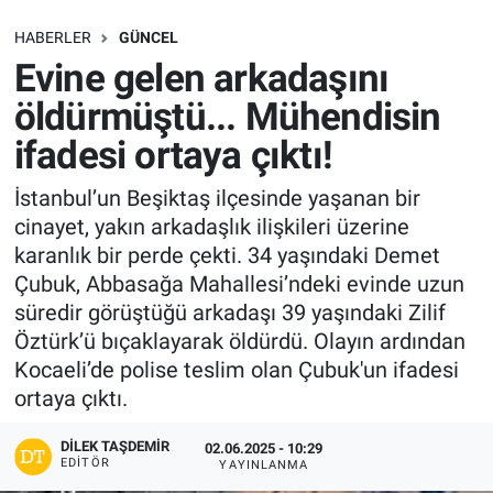
SAĞLIK
HABERLER
GÜNCEL
Evine gelen arkadaşını
EKONOMİ
öldürmüştü... Mühendisin
ifadesi ortaya çıktı!
EĞİTİM
İstanbul’un Beşiktaş ilçesinde yaşanan bir
ÖZEL HABER
cinayet, yakın arkadaşlık ilişkileri üzerine
karanlık bir perde çekti. 34 yaşındaki Demet
Keşfet
Çubuk, Abbasağa Mahallesi’ndeki evinde uzun
süredir görüştüğü arkadaşı 39 yaşındaki Zilif
ASTROLOJİ
Öztürk’ü bıçaklayarak öldürdü. Olayın ardından
Kocaeli’de polise teslim olan Çubuk'un ifadesi
MANŞET
ortaya çıktı.
RESMİ İLANLAR
DILEK TAŞDEMIR
02.06.2025 - 10:29
EDITÖR
YAYINLANMA
İLAN