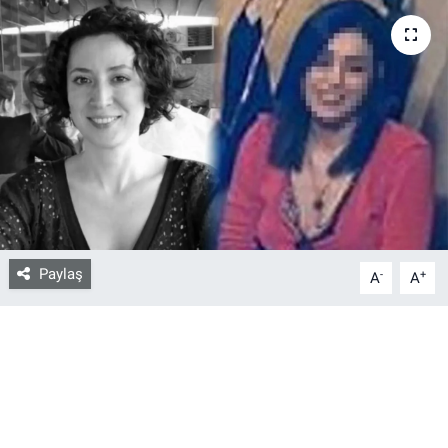
Bize ulaşın
İletişim/Künye
Yaşam
Gözden Kaçmasın
İletişim (Künye)
Paylaş
-
+
A
A