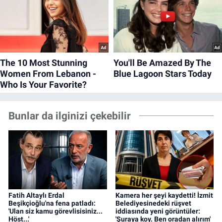
Bunlar da ilginizi çekebilir
Fatih Altaylı Erdal
Kamera her şeyi kaydetti! İzmit
Beşikçioğlu'na fena patladı:
Belediyesinedeki rüşvet
'Ulan siz kamu görevlisisiniz...
iddiasında yeni görüntüler:
Höst...'
'Şuraya koy. Ben oradan alırım'