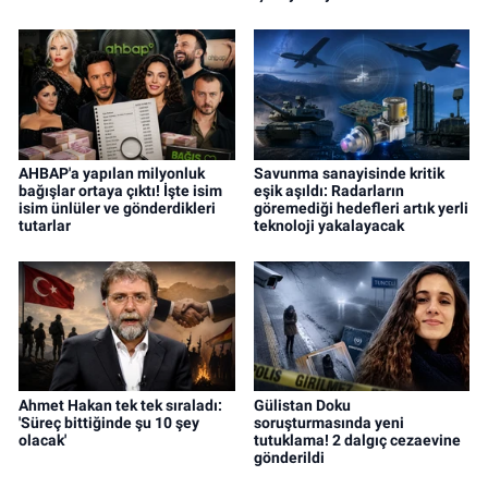
AHBAP'a yapılan milyonluk
Savunma sanayisinde kritik
bağışlar ortaya çıktı! İşte isim
eşik aşıldı: Radarların
isim ünlüler ve gönderdikleri
göremediği hedefleri artık yerli
tutarlar
teknoloji yakalayacak
Ahmet Hakan tek tek sıraladı:
Gülistan Doku
'Süreç bittiğinde şu 10 şey
soruşturmasında yeni
olacak'
tutuklama! 2 dalgıç cezaevine
gönderildi