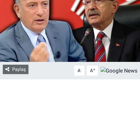
Bize ulaşın
İletişim/Künye
Yaşam
Gözden Kaçmasın
Paylaş
-
+
A
A
İletişim (Künye)