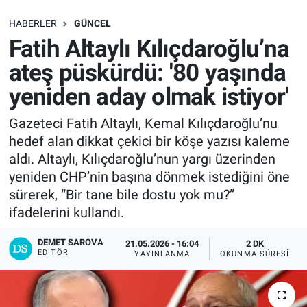
SAĞLIK
HABERLER
GÜNCEL
Fatih Altaylı Kılıçdaroğlu’na
EKONOMİ
ateş püskürdü: '80 yaşında
yeniden aday olmak istiyor'
EĞİTİM
Gazeteci Fatih Altaylı, Kemal Kılıçdaroğlu’nu
ÖZEL HABER
hedef alan dikkat çekici bir köşe yazısı kaleme
aldı. Altaylı, Kılıçdaroğlu’nun yargı üzerinden
Keşfet
yeniden CHP’nin başına dönmek istediğini öne
sürerek, “Bir tane bile dostu yok mu?”
ASTROLOJİ
ifadelerini kullandı.
MANŞET
DEMET SAROVA
21.05.2026 - 16:04
2 DK
EDITÖR
YAYINLANMA
OKUNMA SÜRESI
RESMİ İLANLAR
İLAN