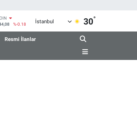
°
COIN
30
İstanbul
44,08
%-0.18
AR
436
%0.18
Resmi İlanlar
O
510
%0.32
RLİN
811
%0.38
M ALTIN
.55
%0.03
T100
79
%-14