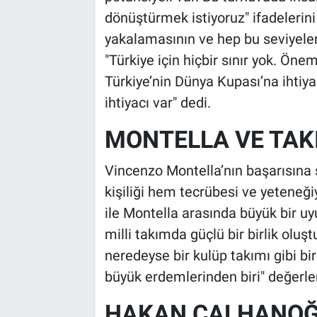
dönüştürmek istiyoruz" ifadelerini k
yakalamasının ve hep bu seviyele
"Türkiye için hiçbir sınır yok. Ön
Türkiye’nin Dünya Kupası’na ihtiy
ihtiyacı var" dedi.
MONTELLA VE TAKI
Vincenzo Montella’nın başarısına 
kişiliği hem tecrübesi ve yeteneğ
ile Montella arasında büyük bir u
milli takımda güçlü bir birlik olu
neredeyse bir kulüp takımı gibi bir
büyük erdemlerinden biri" değerl
HAKAN ÇALHANOĞL