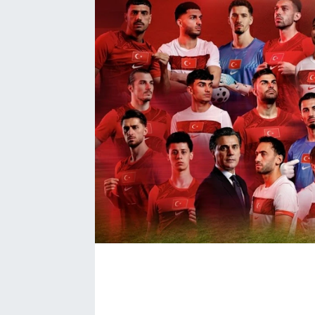
Bize ulaşın
İletişim/Künye
Yaşam
Gözden Kaçmasın
İletişim (Künye)