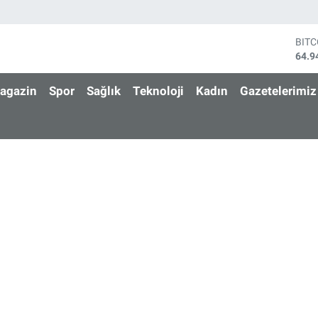
BIT
64.9
DOL
47,7
agazin
Spor
Sağlık
Teknoloji
Kadın
Gazetelerimiz
EUR
55,2
STE
64,4
GRA
6660
BİS
13.7