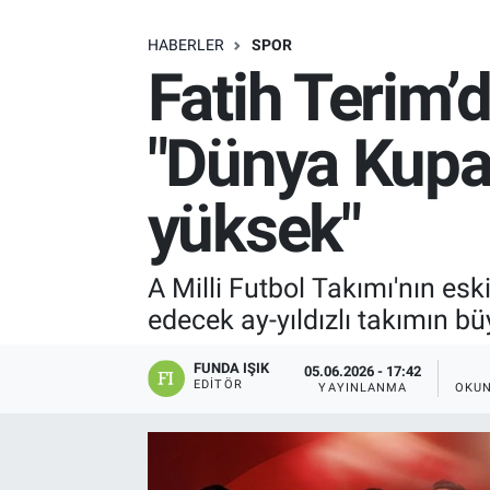
SAĞLIK
HABERLER
SPOR
Fatih Terim’d
EKONOMİ
"Dünya Kupas
EĞİTİM
yüksek"
ÖZEL HABER
Keşfet
A Milli Futbol Takımı'nın es
edecek ay-yıldızlı takımın b
ASTROLOJİ
FUNDA IŞIK
05.06.2026 - 17:42
MANŞET
EDITÖR
YAYINLANMA
OKUN
RESMİ İLANLAR
İLAN