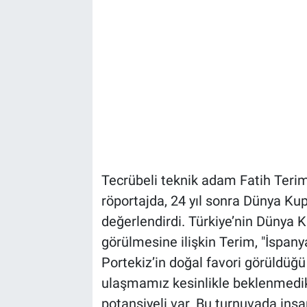
Tecrübeli teknik adam Fatih Terim
röportajda, 24 yıl sonra Dünya Kup
değerlendirdi. Türkiye’nin Dünya K
görülmesine ilişkin Terim, "İspanya,
Portekiz’in doğal favori görüldüğ
ulaşmamız kesinlikle beklenmedik 
potansiyeli var. Bu turnuvada insa