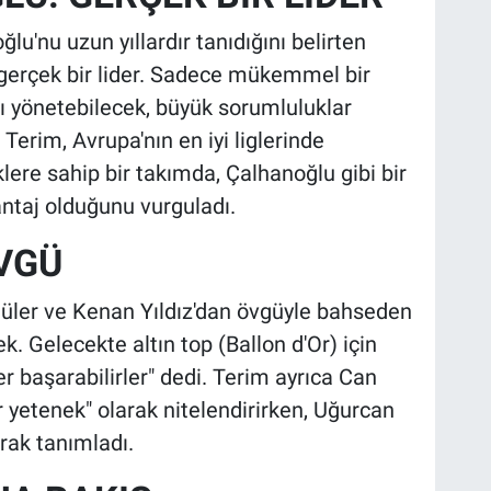
u'nu uzun yıllardır tanıdığını belirten
 gerçek bir lider. Sadece mükemmel bir
ı yönetebilecek, büyük sorumluluklar
 Terim, Avrupa'nın en iyi liglerinde
re sahip bir takımda, Çalhanoğlu gibi bir
antaj olduğunu vurguladı.
ÖVGÜ
 Güler ve Kenan Yıldız'dan övgüyle bahseden
k. Gelecekte altın top (Ballon d'Or) için
ler başarabilirler" dedi. Terim ayrıca Can
 yetenek" olarak nitelendirirken, Uğurcan
larak tanımladı.