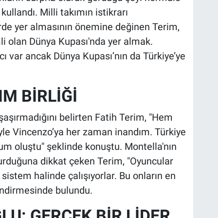
ullandı. Milli takımın istikrarı
rde yer almasının önemine değinen Terim,
emli olan Dünya Kupası'nda yer almak.
acı var ancak Dünya Kupası’nın da Türkiye’ye
M BİRLİĞİ
şaşırmadığını belirten Fatih Terim, "Hem
iyle Vincenzo’ya her zaman inandım. Türkiye
yum oluştu" şeklinde konuştu. Montella'nın
şturduğuna dikkat çeken Terim, "Oyuncular
 sistem halinde çalışıyorlar. Bu onların en
endirmesinde bulundu.
U: GERÇEK BİR LİDER