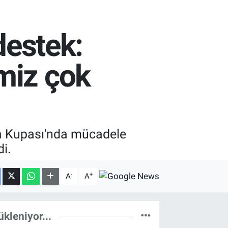
destek:
miz çok
nya Kupası'nda mücadele
i.
-
+
A
A
ükleniyor...