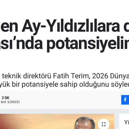
en Ay-Yıldızlılara 
ı’nda potansiyeli
ki teknik direktörü Fatih Terim, 2026 Dü
üyük bir potansiyele sahip olduğunu söyled
2 DK
MA SÜRESI
Y