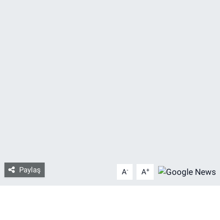
Bize ulaşın
İletişim/Künye
Yaşam
Gözden Kaçmasın
İletişim (Künye)
Paylaş
-
+
A
A