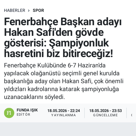
SAĞLIK
HABERLER
SPOR
Fenerbahçe Başkan adayı
EKONOMİ
Hakan Safi'den gövde
gösterisi: Şampiyonluk
EĞİTİM
hasretini biz bitireceğiz!
ÖZEL HABER
Fenerbahçe Kulübünde 6-7 Haziran'da
yapılacak olağanüstü seçimli genel kurulda
Keşfet
başkanlığa aday olan Hakan Safi, çok önemli
ASTROLOJİ
yıldızları kadrolarına katarak şampiyonluğa
uzanacaklarını söyledi.
MANŞET
FUNDA IŞIK
18.05.2026 - 22:24
18.05.2026 - 23:53
EDITÖR
YAYINLANMA
GÜNCELLEME
OK
RESMİ İLANLAR
İLAN