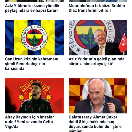
Aziz Yıldırım’ın kızına yönelik
Mourinho'nun tek sözü Brahim
paylaşımlara ev hapsi kararı
Diaz transferini bitirdi!
Can Uzun krizinin kahramanı
Aziz Yıldırım'ın golcü planında
şimdi Fenerbahçe'nin
sürpriz isim ortaya çıktı!
karşısında!
Altay Bayındır için imzalar
Galatasaray, Ahmet Çakar
atıldı! Yeni sezonda Celta
dahil 8 kişi hakkında suç
Vigo'da
duyurusunda bulundu: İşte o
isimler