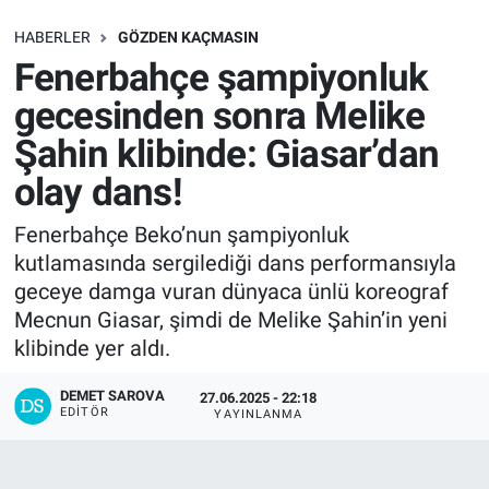
SAĞLIK
HABERLER
GÖZDEN KAÇMASIN
Fenerbahçe şampiyonluk
EKONOMİ
gecesinden sonra Melike
Şahin klibinde: Giasar’dan
EĞİTİM
olay dans!
ÖZEL HABER
Fenerbahçe Beko’nun şampiyonluk
kutlamasında sergilediği dans performansıyla
Keşfet
geceye damga vuran dünyaca ünlü koreograf
ASTROLOJİ
Mecnun Giasar, şimdi de Melike Şahin’in yeni
klibinde yer aldı.
MANŞET
DEMET SAROVA
27.06.2025 - 22:18
EDITÖR
YAYINLANMA
RESMİ İLANLAR
İLAN