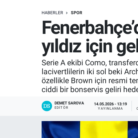
SAĞLIK
HABERLER
SPOR
Fenerbahçe’de
EKONOMİ
yıldız için ge
EĞİTİM
ÖZEL HABER
Serie A ekibi Como, transferd
lacivertlilerin iki sol beki 
Keşfet
özellikle Brown için resmi t
ciddi bir bonservis geliri hedef
ASTROLOJİ
DEMET SAROVA
14.05.2026 - 13:19
MANŞET
EDITÖR
YAYINLANMA
RESMİ İLANLAR
İLAN