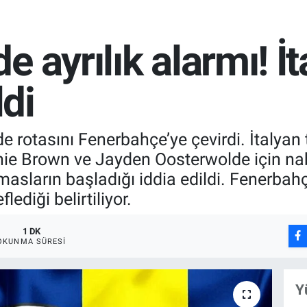
 ayrılık alarmı! İta
ldi
e rotasını Fenerbahçe’ye çevirdi. İtalyan 
Archie Brown ve Jayden Oosterwolde için na
emasların başladığı iddia edildi. Fenerba
lediği belirtiliyor.
1 DK
OKUNMA SÜRESI
Y