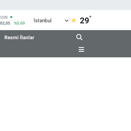
°
COIN
29
İstanbul
602,05
%0.69
LAR
6006
%0.06
Resmi İlanlar
RO
0250
%0.02
RLİN
2398
%0.2
M ALTIN
3.94
%0.32
T100
768
%48