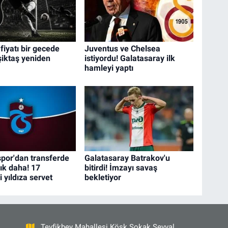
fiyatı bir gecede
Juventus ve Chelsea
eşiktaş yeniden
istiyordu! Galatasaray ilk
hamleyi yaptı
por'dan transferde
Galatasaray Batrakov'u
nlık daha! 17
bitirdi! İmzayı savaş
 yıldıza servet
bekletiyor
Tevfikbey Mahallesi Köşk Sokak Şevval