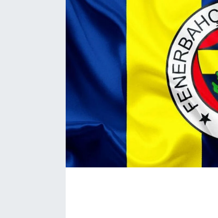
Bize ulaşın
İletişim/Künye
Yaşam
Gözden Kaçmasın
İletişim (Künye)