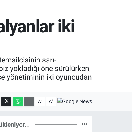
lyanlar iki
temsilcisinin sarı-
bız yokladığı öne sürülürken,
hçe yönetiminin iki oyuncudan
-
+
A
A
ükleniyor...