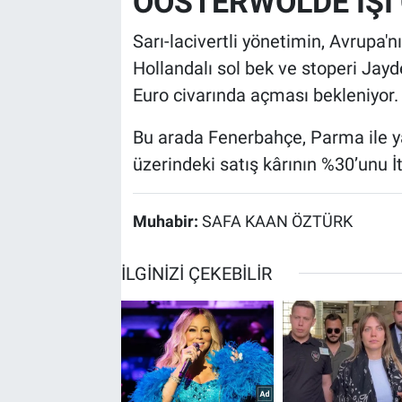
OOSTERWOLDE İŞİ
Sarı-lacivertli yönetimin, Avrupa'n
Hollandalı sol bek ve stoperi Jayd
Euro civarında açması bekleniyor.
Bu arada Fenerbahçe, Parma ile y
üzerindeki satış kârının %30’unu
Muhabir:
SAFA KAAN ÖZTÜRK