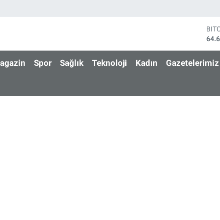
BIT
64.
DO
47,
agazin
Spor
Sağlık
Teknoloji
Kadın
Gazetelerimiz
EU
55,
STE
64,
GRA
651
BİS
13.