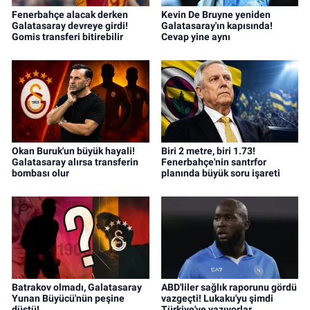
Fenerbahçe alacak derken
Kevin De Bruyne yeniden
Galatasaray devreye girdi!
Galatasaray'ın kapısında!
Gomis transferi bitirebilir
Cevap yine aynı
Okan Buruk'un büyük hayali!
Biri 2 metre, biri 1.73!
Galatasaray alırsa transferin
Fenerbahçe'nin santrfor
bombası olur
planında büyük soru işareti
Batrakov olmadı, Galatasaray
ABD'liler sağlık raporunu gördü
Yunan Büyücü'nün peşine
vazgeçti! Lukaku'yu şimdi
düştü!
Türkiye'ye yazıyorlar