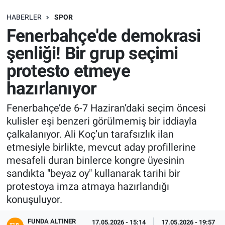
SAĞLIK
HABERLER
SPOR
Fenerbahçe'de demokrasi
EKONOMİ
şenliği! Bir grup seçimi
protesto etmeye
EĞİTİM
hazırlanıyor
ÖZEL HABER
Fenerbahçe’de 6-7 Haziran’daki seçim öncesi
kulisler eşi benzeri görülmemiş bir iddiayla
Keşfet
çalkalanıyor. Ali Koç’un tarafsızlık ilan
ASTROLOJİ
etmesiyle birlikte, mevcut aday profillerine
mesafeli duran binlerce kongre üyesinin
MANŞET
sandıkta "beyaz oy" kullanarak tarihi bir
protestoya imza atmaya hazırlandığı
RESMİ İLANLAR
konuşuluyor.
FUNDA ALTINER
İLAN
17.05.2026 - 15:14
17.05.2026 - 19:57