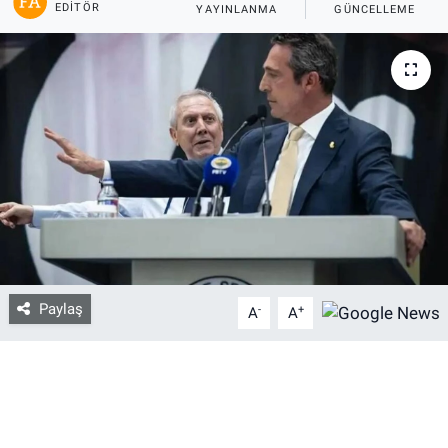
EDITÖR
YAYINLANMA
GÜNCELLEME
Bize ulaşın
İletişim/Künye
Yaşam
Gözden Kaçmasın
İletişim (Künye)
Paylaş
-
+
A
A