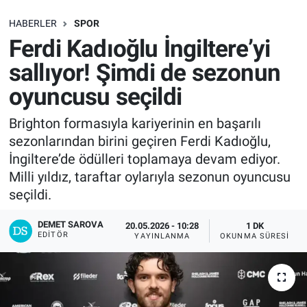
SAĞLIK
HABERLER
SPOR
Ferdi Kadıoğlu İngiltere’yi
EKONOMİ
sallıyor! Şimdi de sezonun
oyuncusu seçildi
EĞİTİM
Brighton formasıyla kariyerinin en başarılı
ÖZEL HABER
sezonlarından birini geçiren Ferdi Kadıoğlu,
İngiltere’de ödülleri toplamaya devam ediyor.
Keşfet
Milli yıldız, taraftar oylarıyla sezonun oyuncusu
seçildi.
ASTROLOJİ
DEMET SAROVA
20.05.2026 - 10:28
1 DK
MANŞET
EDITÖR
YAYINLANMA
OKUNMA SÜRESI
RESMİ İLANLAR
İLAN