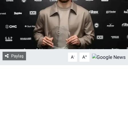
Bize ulaşın
İletişim/Künye
Yaşam
Paylaş
-
+
Gözden Kaçmasın
A
A
İletişim (Künye)