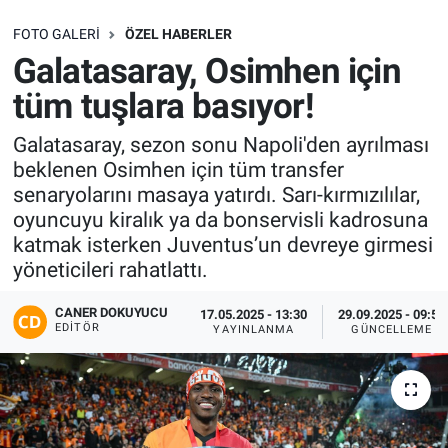
SAĞLIK
FOTO GALERI
ÖZEL HABERLER
Galatasaray, Osimhen için
EKONOMİ
tüm tuşlara basıyor!
EĞİTİM
Galatasaray, sezon sonu Napoli'den ayrılması
beklenen Osimhen için tüm transfer
ÖZEL HABER
senaryolarını masaya yatırdı. Sarı-kırmızılılar,
oyuncuyu kiralık ya da bonservisli kadrosuna
Keşfet
katmak isterken Juventus’un devreye girmesi
yöneticileri rahatlattı.
ASTROLOJİ
CANER DOKUYUCU
17.05.2025 - 13:30
29.09.2025 - 09:54
EDITÖR
YAYINLANMA
GÜNCELLEME
MANŞET
RESMİ İLANLAR
İLAN