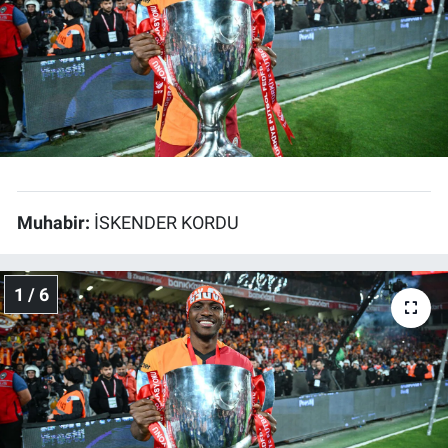
Bize ulaşın
İletişim/Künye
Yaşam
Gözden Kaçmasın
Muhabir:
İSKENDER KORDU
İletişim (Künye)
1 / 6