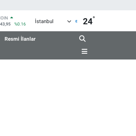
°
LAR
24
İstanbul
6704
%0
RO
0406
%-0.08
Resmi İlanlar
RLİN
2143
%0
M ALTIN
0.87
%0.12
T100
799
%70
COIN
643,95
%0.16