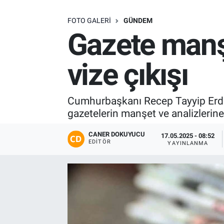
SAĞLIK
FOTO GALERI
GÜNDEM
Gazete manş
EKONOMİ
vize çıkışı
EĞİTİM
ÖZEL HABER
Cumhurbaşkanı Recep Tayyip Erdoğ
gazetelerin manşet ve analizlerine
Keşfet
CANER DOKUYUCU
17.05.2025 - 08:52
EDITÖR
YAYINLANMA
ASTROLOJİ
MANŞET
RESMİ İLANLAR
İLAN