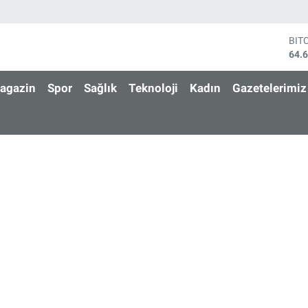
DO
47,
EU
55,
agazin
Spor
Sağlık
Teknoloji
Kadın
Gazetelerimiz
STE
64,
GRA
650
BİS
13.
BIT
64.