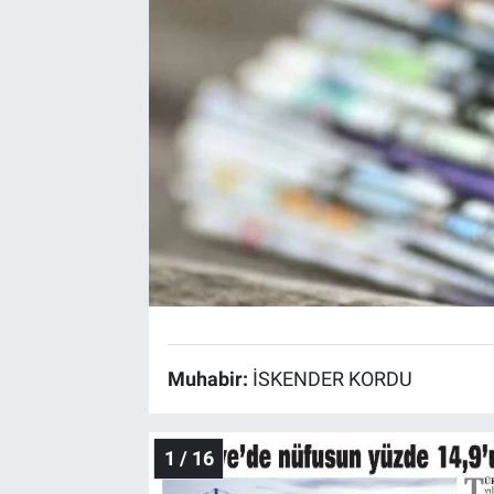
Bize ulaşın
İletişim/Künye
Yaşam
Gözden Kaçmasın
İletişim (Künye)
Muhabir:
İSKENDER KORDU
1 / 16