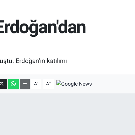
Erdoğan'dan
ştu. Erdoğan'ın katılımı
-
+
A
A