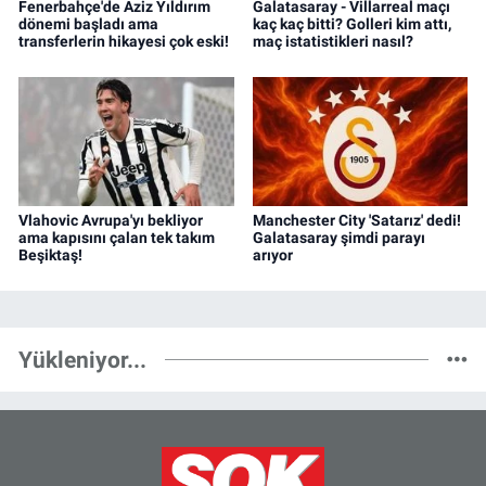
Fenerbahçe'de Aziz Yıldırım
Galatasaray - Villarreal maçı
dönemi başladı ama
kaç kaç bitti? Golleri kim attı,
transferlerin hikayesi çok eski!
maç istatistikleri nasıl?
Vlahovic Avrupa'yı bekliyor
Manchester City 'Satarız' dedi!
ama kapısını çalan tek takım
Galatasaray şimdi parayı
Beşiktaş!
arıyor
Yükleniyor...