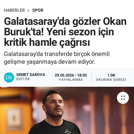
SAĞLIK
HABERLER
SPOR
Galatasaray'da gözler Okan
EKONOMİ
Buruk'ta! Yeni sezon için
kritik hamle çağrısı
EĞİTİM
Galatasaray'da transferde birçok önemli
ÖZEL HABER
gelişme yaşanmaya devam ediyor.
Keşfet
DEMET SAROVA
29.05.2026 - 18:05
1 DK
EDITÖR
YAYINLANMA
OKUNMA SÜRESI
ASTROLOJİ
MANŞET
RESMİ İLANLAR
İLAN