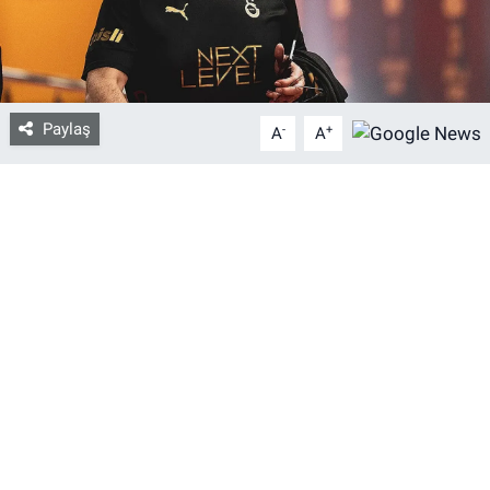
Bize ulaşın
İletişim/Künye
Paylaş
-
+
A
A
Yaşam
Gözden Kaçmasın
İletişim (Künye)