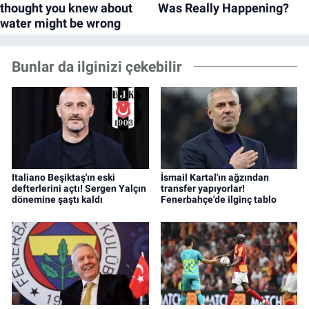
Bunlar da ilginizi çekebilir
Italiano Beşiktaş'ın eski
İsmail Kartal'ın ağzından
defterlerini açtı! Sergen Yalçın
transfer yapıyorlar!
dönemine şaştı kaldı
Fenerbahçe'de ilginç tablo